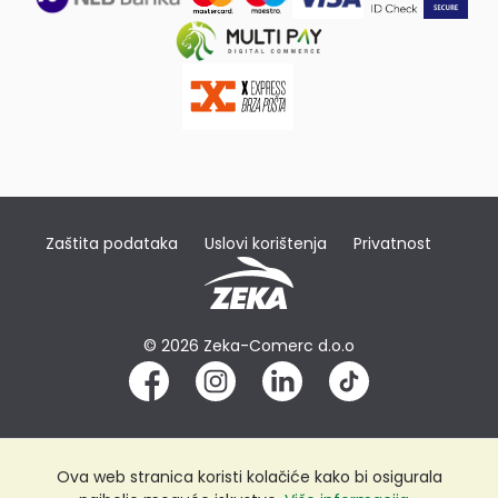
Zaštita podataka
Uslovi korištenja
Privatnost
© 2026 Zeka-Comerc d.o.o
Ova web stranica koristi kolačiće kako bi osigurala