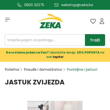
0800 20275
webshop@zeka.ba
a glavni sadržaj
Traži
Da srolamo jedan za Vas?
Iskoristite akciju:
20% POPUSTA
na
sve
tepihe
!
Početna
Posuđe i domaćinstvo
Posteljine i jastuci
JASTUK ZVIJEZDA