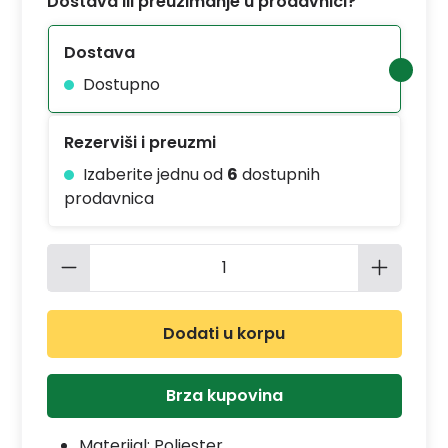
Dostava ili preuzimanje u prodavnici?
Dostava
Dostupno
Rezerviši i preuzmi
Izaberite jednu od
6
dostupnih
prodavnica
Količina proizvoda: Unesite željenu 
Dodati u korpu
Brza kupovina
Materijal:
Poliester