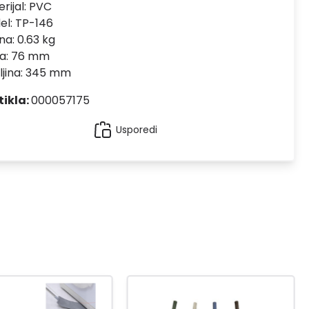
rijal:
PVC
el:
TP-146
na: 0.63 kg
na: 76 mm
ljina: 345 mm
tikla:
000057175
Usporedi
-20
%