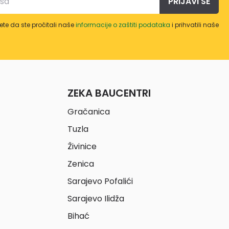
PRIJAVI SE
te da ste pročitali naše
informacije o zaštiti podataka
i prihvatili naše
ZEKA BAUCENTRI
Gračanica
Tuzla
Živinice
Zenica
Sarajevo Pofalići
Sarajevo Ilidža
Bihać