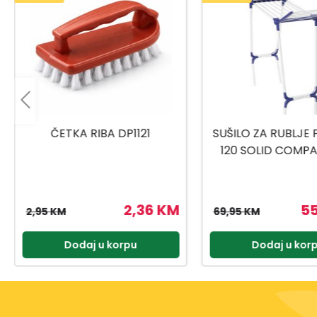
SUŠILO ZA RUBLJE PEGASUS
SUŠILO ZA RUBL
120 SOLID COMPACT 12M
PEGASUS 200-
1231414
55,96 KM
9
69,95 KM
119,99 KM
Dodaj u korpu
Dodaj u kor