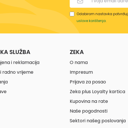
Odabirom nastavka potvrđuje
uslove korištenja
.
ČKA SLUŽBA
ZEKA
jena i reklamacija
O nama
i radno vrijeme
Impresum
anja
Prijava za posao
ave
Zeka plus Loyalty kartica
Kupovina na rate
Naše pogodnosti
Sektori našeg poslovanja