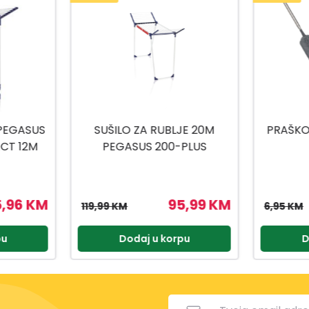
JE 20M
PRAŠKO TELESKOP DP4173
WC Č
PLUS
5,99 KM
5,56 KM
6,95 KM
pu
Dodaj u korpu
D