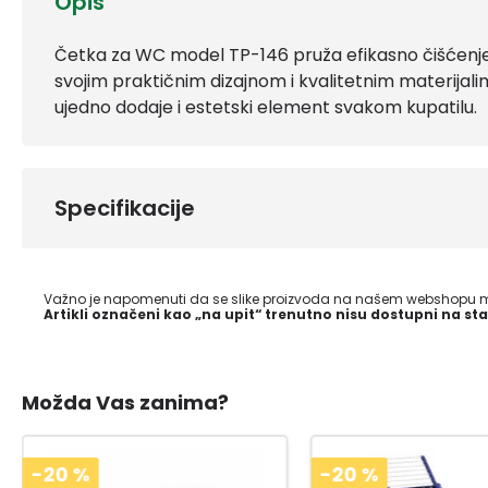
Opis
Četka za WC model TP-146 pruža efikasno čišćenje i
svojim praktičnim dizajnom i kvalitetnim materijali
ujedno dodaje i estetski element svakom kupatilu.
Specifikacije
Važno je napomenuti da se slike proizvoda na našem webshopu mo
Artikli označeni kao „na upit“ trenutno nisu dostupni na sta
Možda Vas zanima?
-20
%
-20
%