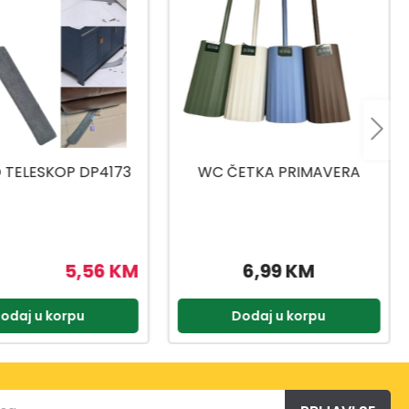
ETKA PRIMAVERA
ZIDNO SUŠILO TELEGANT 81
PROT 103CM
6,99 KM
71,96 KM
89,95 KM
odaj u korpu
Dodaj u korpu