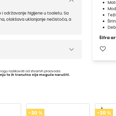
Mate
Mod
 održavanje higijene u toaletu. Sa
Teži
ma, olakšava uklanjanje nečistoća, a
Širi
Deb
Šifra ar
gu razlikovati od stvarnih proizvoda.
nju te ih trenutno nije moguće naručiti.
-20
%