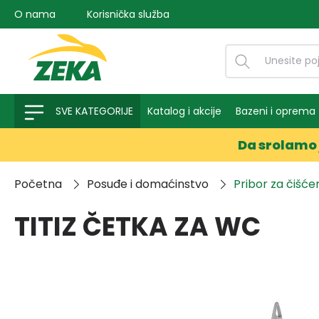
O nama
Korisnička služba
na pretragu
Preskoči na glavnu navigaciju
SVE KATEGORIJE
Katalog i akcije
Bazeni i oprema
Da srolamo 
Početna
Posuđe i domaćinstvo
Pribor za čišće
TITIZ ČETKA ZA WC