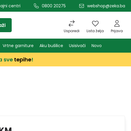
ajni centri
0800 20275
webshop@zeka.ba
aži
Usporedi
Lista želja
Prijava
Vrtne garniture
Aku bušilice
Usisivači
Novo
a sve
tepihe
!
 KM