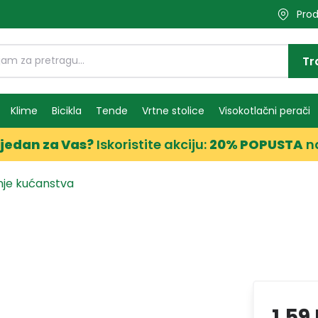
Prod
Tr
Klime
Bicikla
Tende
Vrtne stolice
Visokotlačni perači
jedan za Vas?
Iskoristite akciju:
20% POPUSTA
n
nje kućanstva
1,59