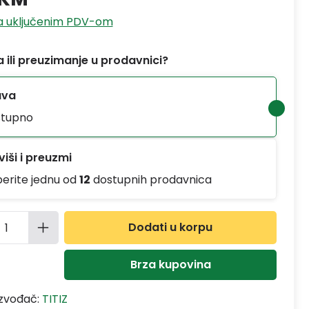
sa uključenim PDV-om
 ili preuzimanje u prodavnici?
ava
tupno
iši i preuzmi
berite jednu od
12
dostupnih prodavnica
ina proizvoda: Unesite željenu količinu
Dodati u korpu
Brza kupovina
izvođač:
TITIZ