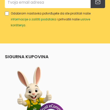
Odabirom nastavka potvrđujete da ste pročitali naše
informacije o zaštiti podataka
i prihvatili naše
uslove
korištenja
.
SIGURNA KUPOVINA