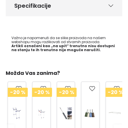
Specifikacije
Važno je napomenuti da se slike proizvoda na našem
webshopu mogu razlikovati od stvarnih proizvoda.
Artikli označeni kao „na upit“ trenutno nisu dostupni
na stanju te ih trenutno nije moguće naručiti.
Možda Vas zanima?
-20
%
-20
%
-20
%
-20
%