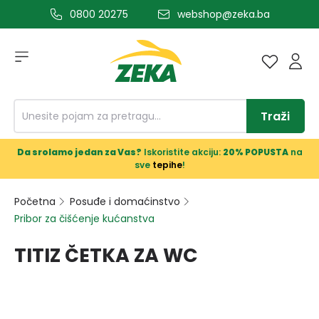
0800 20275
webshop@zeka.ba
a glavni sadržaj
Traži
Da srolamo jedan za Vas?
Iskoristite akciju:
20% POPUSTA
na
sve
tepihe
!
Početna
Posuđe i domaćinstvo
Pribor za čišćenje kućanstva
TITIZ ČETKA ZA WC