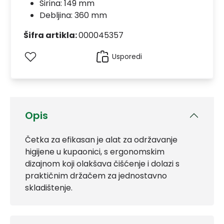
Širina: 149 mm
Debljina: 360 mm
Šifra artikla:
000045357
Usporedi
Opis
Četka za efikasan je alat za održavanje
higijene u kupaonici, s ergonomskim
dizajnom koji olakšava čišćenje i dolazi s
praktičnim držačem za jednostavno
skladištenje.