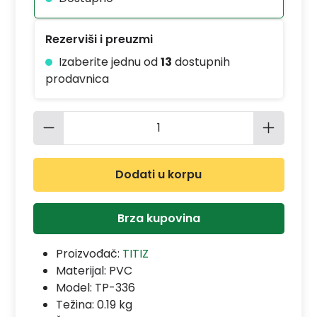
Rezerviši i preuzmi
Izaberite jednu od
13
dostupnih
prodavnica
Količina proizvoda: Unesite željenu 
Dodati u korpu
Brza kupovina
Proizvođač:
TITIZ
Materijal:
PVC
Model:
TP-336
Težina: 0.19 kg