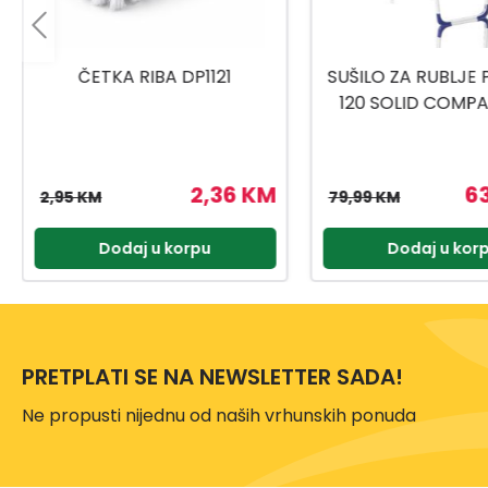
SUŠILO ZA RUBLJE PEGASUS
SUŠILO ZA RUBL
120 SOLID COMPACT 12M
PEGASUS 200-
1231414
63,99 KM
9
79,99 KM
119,99 KM
Dodaj u korpu
Dodaj u kor
PRETPLATI SE NA NEWSLETTER SADA!
Ne propusti nijednu od naših vrhunskih ponuda