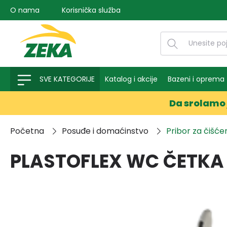
O nama
Korisnička služba
na pretragu
Preskoči na glavnu navigaciju
SVE KATEGORIJE
Katalog i akcije
Bazeni i oprema
Da srolamo 
Početna
Posuđe i domaćinstvo
Pribor za čišće
PLASTOFLEX WC ČETKA 