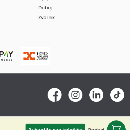
Doboj
Zvornik
Prihvatite sve kolačiće
Podesi
Odbij