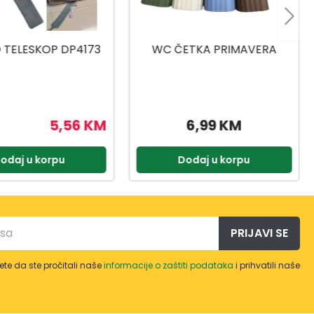
ETKA PRIMAVERA
ZIDNO SUŠILO TELEGANT 81
PROT 103CM
6,99 KM
71,96 KM
89,95 KM
odaj u korpu
Dodaj u korpu
PRIJAVI SE
te da ste pročitali naše
informacije o zaštiti podataka
i prihvatili naše