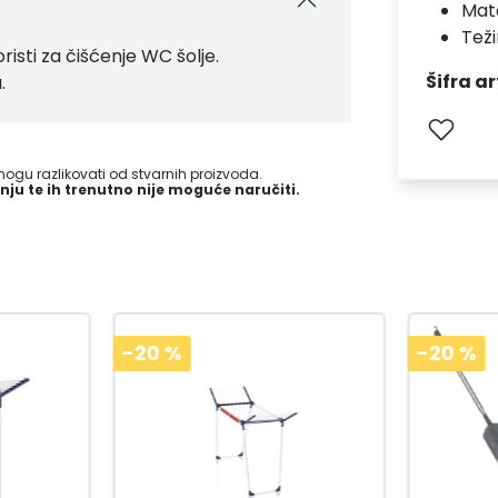
Mate
Teži
isti za čišćenje WC šolje.
Šifra ar
.
gu razlikovati od stvarnih proizvoda.
nju te ih trenutno nije moguće naručiti.
-20
%