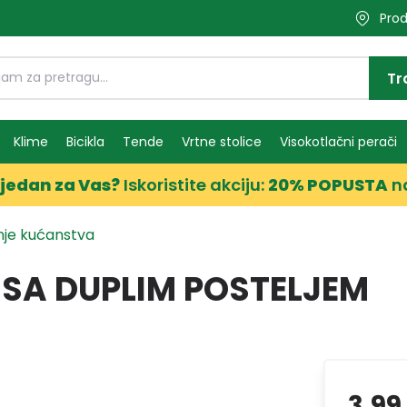
Prod
Tr
Klime
Bicikla
Tende
Vrtne stolice
Visokotlačni perači
jedan za Vas?
Iskoristite akciju:
20% POPUSTA
n
nje kućanstva
SA DUPLIM POSTELJEM
3,99