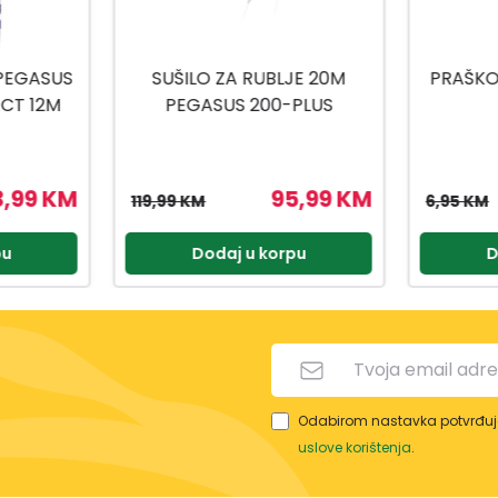
JE 20M
PRAŠKO TELESKOP DP4173
WC Č
PLUS
5,99 KM
5,56 KM
6,95 KM
pu
Dodaj u korpu
D
Odabirom nastavka potvrđuje
uslove korištenja
.