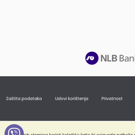
Zaštita podataka
Uslovi korištenja
Privatnost
Ova web stranica koristi kolačiće kako bi osigurala najbolj