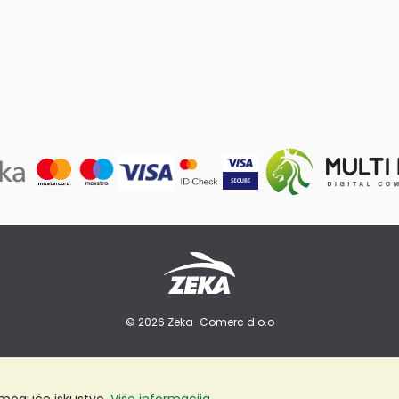
© 2026 Zeka-Comerc d.o.o
e moguće iskustvo.
Više informacija...