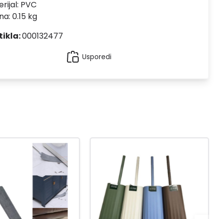
rijal:
PVC
na: 0.15 kg
tikla:
000132477
Usporedi
-20
%