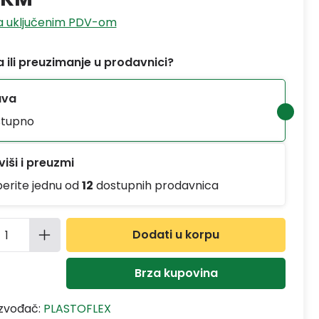
sa uključenim PDV-om
 ili preuzimanje u prodavnici?
ava
tupno
iši i preuzmi
berite jednu od
12
dostupnih prodavnica
ina proizvoda: Unesite željenu količinu
Dodati u korpu
Brza kupovina
izvođač:
PLASTOFLEX