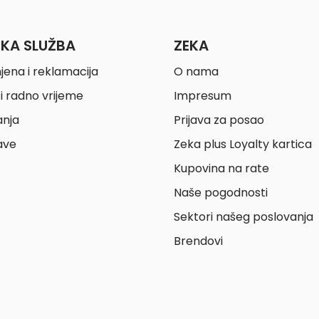
ČKA SLUŽBA
ZEKA
jena i reklamacija
O nama
i radno vrijeme
Impresum
anja
Prijava za posao
ave
Zeka plus Loyalty kartica
Kupovina na rate
Naše pogodnosti
Sektori našeg poslovanja
Brendovi