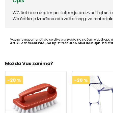
Opis
WC četka sa duplim postoljem je proizvod koji se kor
Wc četka je izrađena od kvalitetnog pvc materijala
Važno je napomenuti da se slike proizvoda na našem webshopu mo
Artikli označeni kao „na upit“ trenutno nisu dostupni na sta
Možda Vas zanima?
-20
%
-20
%