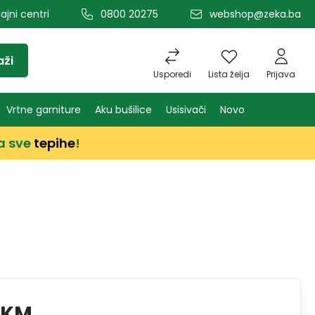
ajni centri
0800 20275
webshop@zeka.ba
aži
Usporedi
Lista želja
Prijava
Vrtne garniture
Aku bušilice
Usisivači
Novo
a sve
tepihe
!
 KM