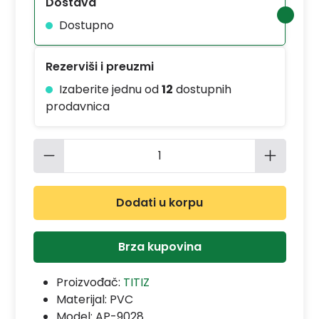
Dostava
Dostupno
Rezerviši i preuzmi
Izaberite jednu od
12
dostupnih
prodavnica
Količina proizvoda: Unesite željenu 
Dodati u korpu
Brza kupovina
Proizvođač:
TITIZ
Materijal:
PVC
Model:
AP-9028