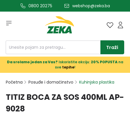
0800 20275
webshop@zeka.ba
a glavni sadržaj
Traži
Da srolamo jedan za Vas?
Iskoristite akciju:
20% POPUSTA
na
sve
tepihe
!
Početna
Posuđe i domaćinstvo
Kuhinjska plastika
TITIZ BOCA ZA SOS 400ML AP-
9028