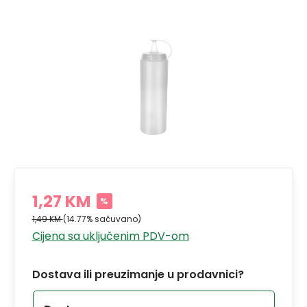
1,27 KM
%
1,49 KM
(14.77% sačuvano)
Cijena sa uključenim PDV-om
Dostava ili preuzimanje u prodavnici?