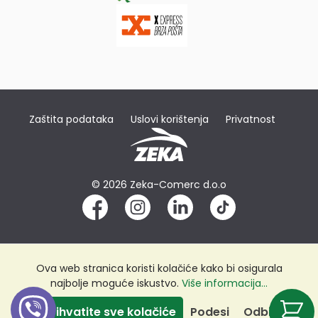
Zaštita podataka
Uslovi korištenja
Privatnost
© 2026 Zeka-Comerc d.o.o
Ova web stranica koristi kolačiće kako bi osigurala
najbolje moguće iskustvo.
Više informacija...
Prihvatite sve kolačiće
Podesi
Odbij