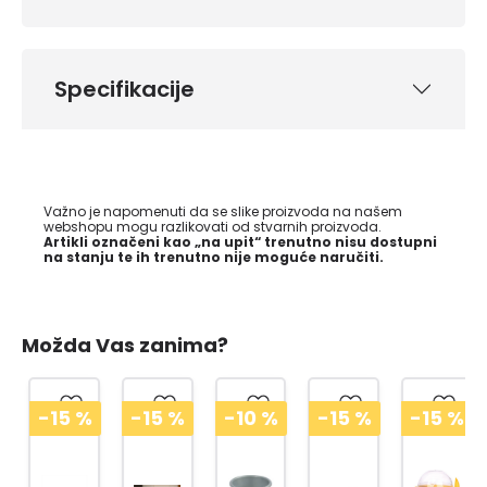
Specifikacije
Važno je napomenuti da se slike proizvoda na našem
webshopu mogu razlikovati od stvarnih proizvoda.
Artikli označeni kao „na upit“ trenutno nisu dostupni
na stanju te ih trenutno nije moguće naručiti.
Možda Vas zanima?
-15
%
-15
%
-10
%
-15
%
-15
%