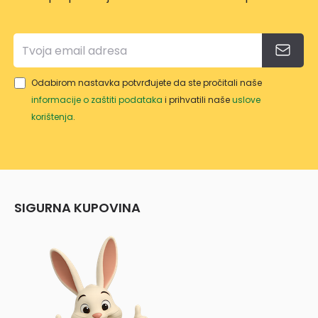
Odabirom nastavka potvrđujete da ste pročitali naše
informacije o zaštiti podataka
i prihvatili naše
uslove
korištenja
.
SIGURNA KUPOVINA