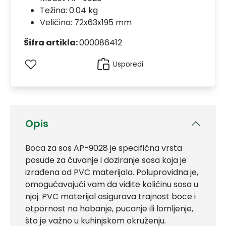
Težina: 0.04 kg
Veličina: 72x63x195 mm
Šifra artikla:
000086412
Usporedi
Opis
Boca za sos AP-9028 je specifična vrsta
posude za čuvanje i doziranje sosa koja je
izrađena od PVC materijala. Poluprovidna je,
omogućavajući vam da vidite količinu sosa u
njoj. PVC materijal osigurava trajnost boce i
otpornost na habanje, pucanje ili lomljenje,
što je važno u kuhinjskom okruženju.