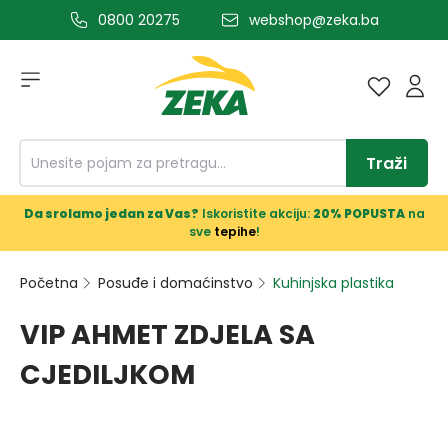
0800 20275
webshop@zeka.ba
a glavni sadržaj
Traži
Da srolamo jedan za Vas?
Iskoristite akciju:
20% POPUSTA
na
sve
tepihe
!
Početna
Posuđe i domaćinstvo
Kuhinjska plastika
VIP AHMET ZDJELA SA
CJEDILJKOM