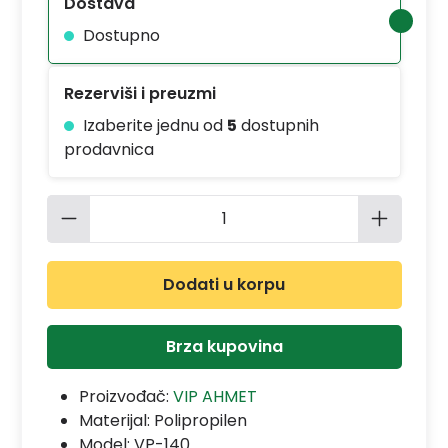
Dostava
Dostupno
Rezerviši i preuzmi
Izaberite jednu od
5
dostupnih
prodavnica
Količina proizvoda: Unesite željenu 
Dodati u korpu
Brza kupovina
Proizvođač:
VIP AHMET
Materijal:
Polipropilen
Model:
VP-140