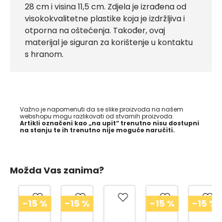
28 cm i visina 11,5 cm. Zdjela je izrađena od
visokokvalitetne plastike koja je izdržljiva i
otporna na oštećenja. Također, ovaj
materijal je siguran za korištenje u kontaktu
s hranom.
Važno je napomenuti da se slike proizvoda na našem
webshopu mogu razlikovati od stvarnih proizvoda.
Artikli označeni kao „na upit“ trenutno nisu dostupni
na stanju te ih trenutno nije moguće naručiti.
Možda Vas zanima?
-15
%
-15
%
-15
%
-15
%