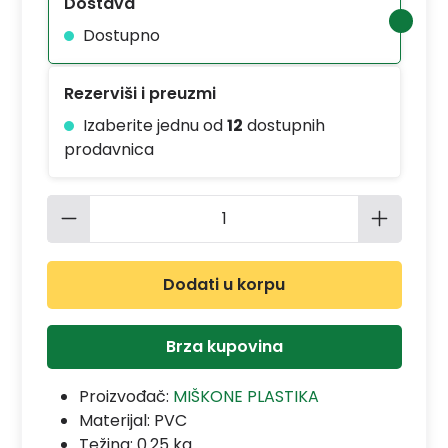
Dostava
Dostupno
Rezerviši i preuzmi
Izaberite jednu od
12
dostupnih
prodavnica
Količina proizvoda: Unesite željenu 
Dodati u korpu
Brza kupovina
Proizvođač:
MIŠKONE PLASTIKA
Materijal:
PVC
Težina: 0.25 kg