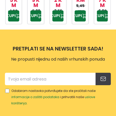
M
M
M
M
CAM
UDA
A SA
OM
BEBI
5,45
A 12L
5,99
1,5 L
3,55
MET
6,90
HRA
2,90
KM
KUPI
KUPI
KUPI
KUPI
KUPI
KM
KM
KM
KM
ALNO
NU
M
500
DRŠK
ML
OM
10L
PRETPLATI SE NA NEWSLETTER SADA!
Ne propusti nijednu od naših vrhunskih ponuda
Odabirom nastavka potvrđujete da ste pročitali naše
informacije o zaštiti podataka
i prihvatili naše
uslove
korištenja
.