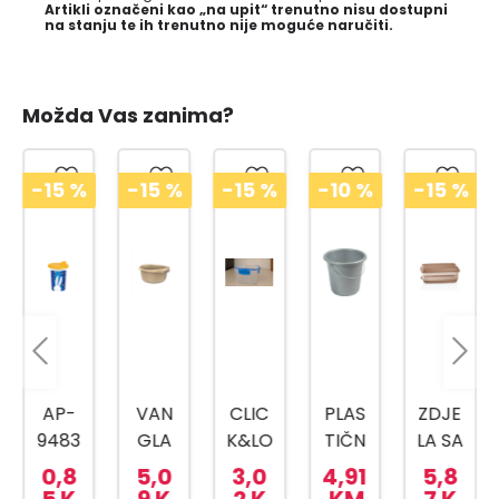
Artikli označeni kao „na upit“ trenutno nisu dostupni
na stanju te ih trenutno nije moguće naručiti.
Možda Vas zanima?
-15
%
-15
%
-10
%
-15
%
-15
%
VAN
CLIC
PLAS
ZDJE
TITIZ
GLA
K&LO
TIČN
LA SA
POS
SA
CK
A
CJED
UDA
5,0
3,0
4,91
5,8
2,4
RUČI
POS
KANT
ILJK
ZA
9 K
2 K
KM
7 K
7 K