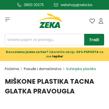
0800 20275
webshop@zeka.ba
a glavni sadržaj
Traži
Da srolamo jedan za Vas?
Iskoristite akciju:
20% POPUSTA
na
sve
tepihe
!
Početna
Posuđe i domaćinstvo
Kuhinjska plastika
MIŠKONE PLASTIKA TACNA
GLATKA PRAVOUGLA