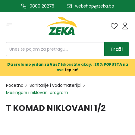
0800 20275
webshop@zeka.ba
a glavni sadržaj
Traži
Da srolamo jedan za Vas?
Iskoristite akciju:
20% POPUSTA
na
sve
tepihe
!
Početna
Sanitarije i vodomaterijal
Mesingani i niklovani program
T KOMAD NIKLOVANI 1/2