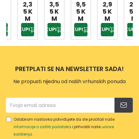
A
A
NICA
A
A
2,3
3,5
9,5
2,9
2,7
NIKL
NIKL
MESI
PLOČ
NIKL
5 K
5 K
5 K
5 K
5 K
OVA
OVA
NG
A ZA
OVA
M
M
M
M
M
NA
NA
SA
BATE
NA
KUPI
KUPI
KUPI
KUPI
KUPI
EV30
EV30
HOLE
RIJU
EV30
69
71
ND 1
EV30
70
1/2-
BUG
76
1/2-
15
ATTI
20
MM
2502
MM
PRETPLATI SE NA NEWSLETTER SADA!
2
2031
Ne propusti nijednu od naših vrhunskih ponuda
7
Odabirom nastavka potvrđujete da ste pročitali naše
informacije o zaštiti podataka
i prihvatili naše
uslove
korištenja
.