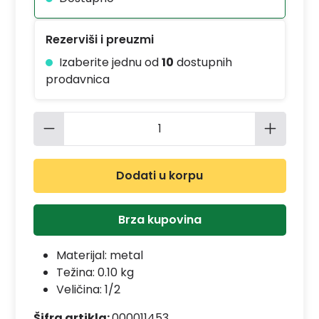
Rezerviši i preuzmi
Izaberite jednu od
10
dostupnih
prodavnica
Količina proizvoda: Unesite željenu 
Dodati u korpu
Brza kupovina
Materijal:
metal
Težina: 0.10 kg
Veličina: 1/2
Šifra artikla:
000011453