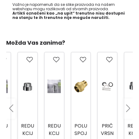
Važno je napomenuti da se slike proizvoda na našem
webshopu mogu razlikovati od stvarnih proizvoda.
Artikli označeni kao „na upit“ trenutno nisu dostupni
na stanju te ih trenutno nije moguće naručiti.
Možda Vas zanima?
REDU
REDU
POLU
PRIČ
REDU
KCIJ
KCIJ
SPOJ
VRSN
KCIJ