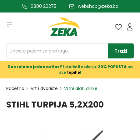
0800 20275
webshop@zeka.ba
a glavni sadržaj
Traži
Da srolamo jedan za Vas?
Iskoristite akciju:
20% POPUSTA
na
sve
tepihe
!
Početna
Vrt i dvorište
Vrtni alat, drške
STIHL TURPIJA 5,2X200