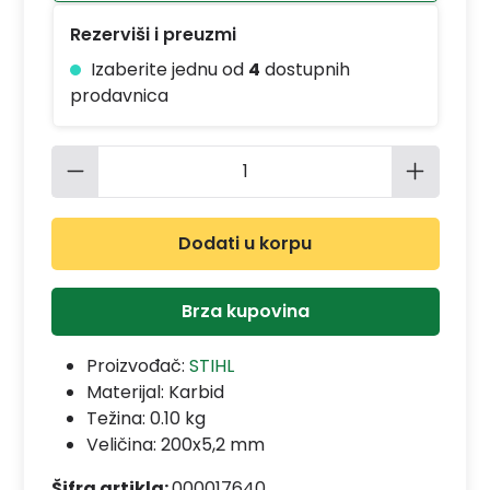
Rezerviši i preuzmi
Izaberite jednu od
4
dostupnih
prodavnica
Količina proizvoda: Unesite željenu 
Dodati u korpu
Brza kupovina
Proizvođač:
STIHL
Materijal:
Karbid
Težina: 0.10 kg
Veličina: 200x5,2 mm
Šifra artikla:
000017640