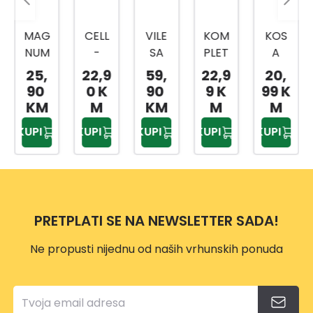
CELL
VILE
KOM
KOS
CELL
-
SA
PLET
A
-
FAST
TRI
ZA
80C
FAST
22,9
59,
22,9
20,
64,
OŠTR
ZUPC
OŠTR
M
SJEKI
0 K
90
9 K
99 K
99 K
AČ
A I
ENJE
RA
M
KM
M
M
M
ZA
DRŠK
LANC
U600
KUPI
KUPI
KUPI
KUPI
KUPI
NOŽE
OM
A
ERG
VE,SJ
MOT
O
EKIRE
ORN
ERG
E
O
PILE
PRETPLATI SE NA NEWSLETTER SADA!
VP114
9
Ne propusti nijednu od naših vrhunskih ponuda