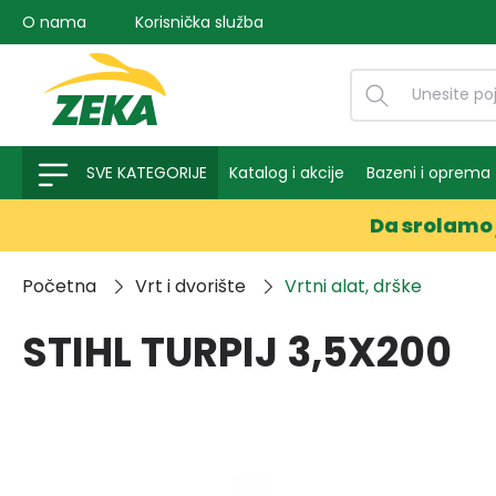
O nama
Korisnička služba
na pretragu
Preskoči na glavnu navigaciju
SVE KATEGORIJE
Katalog i akcije
Bazeni i oprema
Da srolamo 
Početna
Vrt i dvorište
Vrtni alat, drške
STIHL TURPIJ 3,5X200