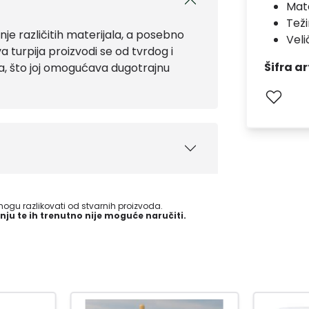
Mate
Teži
nje različitih materijala, a posebno
Veli
va turpija proizvodi se od tvrdog i
Šifra ar
nta, što joj omogućava dugotrajnu
gu razlikovati od stvarnih proizvoda.
nju te ih trenutno nije moguće naručiti.