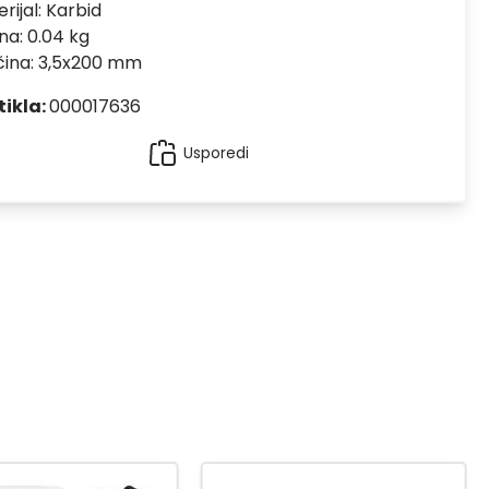
rijal:
Karbid
na: 0.04 kg
čina: 3,5x200 mm
tikla:
000017636
Usporedi