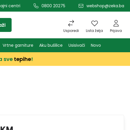
ajni centri
0800 20275
webshop@zeka.ba
aži
Usporedi
Lista želja
Prijava
Vrtne garniture
Aku bušilice
Usisivači
Novo
a sve
tepihe
!
 KM