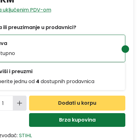
sa uključenim PDV-om
 ili preuzimanje u prodavnici?
ava
tupno
iši i preuzmi
berite jednu od
4
dostupnih prodavnica
ina proizvoda: Unesite željenu količinu
Dodati u korpu
Brza kupovina
izvođač:
STIHL