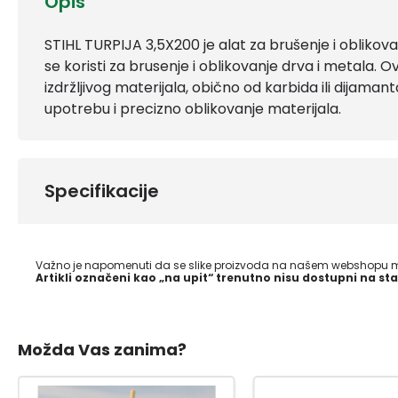
Opis
STIHL TURPIJA 3,5X200 je alat za brušenje i oblikova
se koristi za brusenje i oblikovanje drva i metala. O
izdržljivog materijala, obično od karbida ili dijama
upotrebu i precizno oblikovanje materijala.
Specifikacije
Važno je napomenuti da se slike proizvoda na našem webshopu mo
Artikli označeni kao „na upit“ trenutno nisu dostupni na sta
Možda Vas zanima?