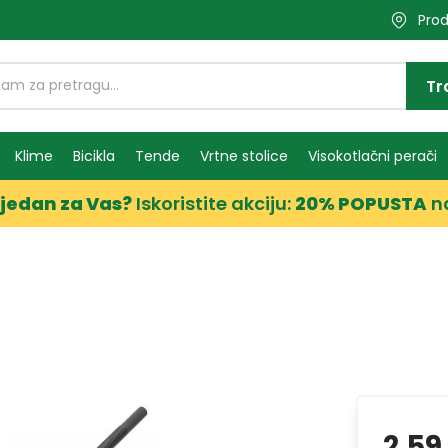
Prod
Tr
Klime
Bicikla
Tende
Vrtne stolice
Visokotlačni perači
jedan za Vas?
Iskoristite akciju:
20% POPUSTA
n
2,59