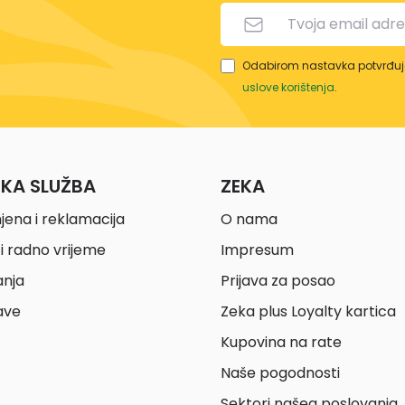
Odabirom nastavka potvrđuje
uslove korištenja
.
ČKA SLUŽBA
ZEKA
jena i reklamacija
O nama
i radno vrijeme
Impresum
anja
Prijava za posao
ave
Zeka plus Loyalty kartica
Kupovina na rate
Naše pogodnosti
Sektori našeg poslovanja