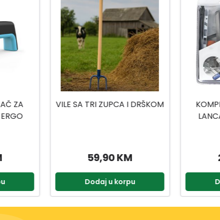
 I DRŠKOM
KOMPLET ZA OŠTRENJE
LANCA MOTORNE PILE
VP1149
M
22,99 KM
pu
Dodaj u korpu
D