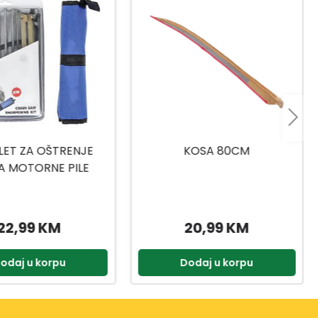
KOSA 80CM
CELL-FAST SJEKIRA U600
ERGO
20,99 KM
64,99 KM
odaj u korpu
Dodaj u korpu