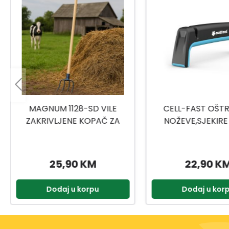
CELL-FAST OŠTRAČ ZA
VILE SA TRI ZUPCA
NOŽEVE,SJEKIRE ERGO
22,90 KM
59,90 K
Dodaj u korpu
Dodaj u kor