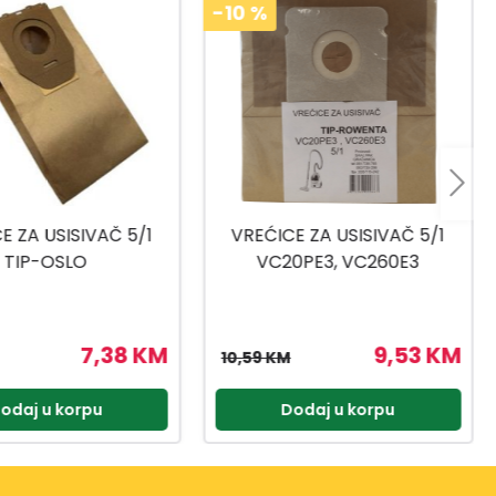
-10
%
E ZA USISIVAČ 5/1
VREĆICE ZA USISIVAČ 5/1 S-
0PE3, VC260E3
BAG
9,53 KM
9,53 KM
10,59 KM
odaj u korpu
Dodaj u korpu