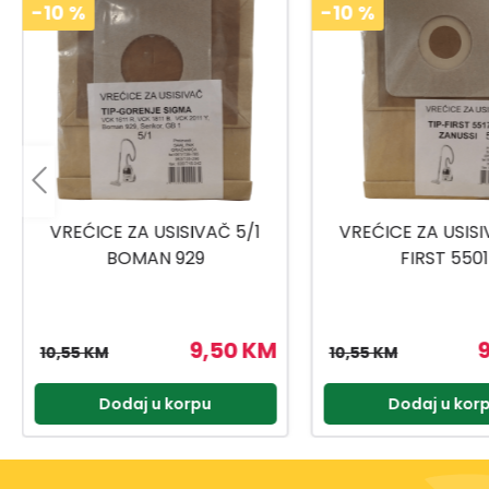
-10
%
-10
%
VREĆICE ZA USISIVAČ 5/1
VREĆICE ZA USISI
FIRST 5501
CORONA 11
9,50 KM
10,55 KM
10,55 KM
Dodaj u korpu
Dodaj u kor