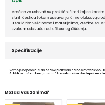
Opis
Vrećice za usisivač su praktični filteri koji se koriste
sitnih čestica tokom usisavanja, čime olakšavaju o
u različitim veličinama i materijalima, vrećice za 
svakom usisivaču radi efikasnog čišćenja.
Specifikacije
Važno je napomenuti da se slike proizvoda na našem webshopu mo
Artikli označeni kao „na upit“ trenutno nisu dostupni na sta
Možda Vas zanima?