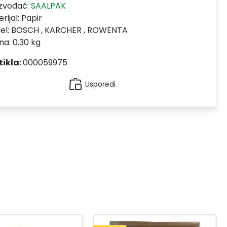
izvođač:
SAALPAK
rijal:
Papir
el:
BOSCH , KARCHER , ROWENTA
na: 0.30 kg
tikla:
000059975
Usporedi