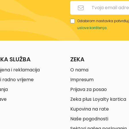
Odabirom nastavka potvrđuje
uslove korištenja
.
ČKA SLUŽBA
ZEKA
jena i reklamacija
O nama
i radno vrijeme
Impresum
anja
Prijava za posao
ave
Zeka plus Loyalty kartica
Kupovina na rate
Naše pogodnosti
Sektori našeg poslovanja