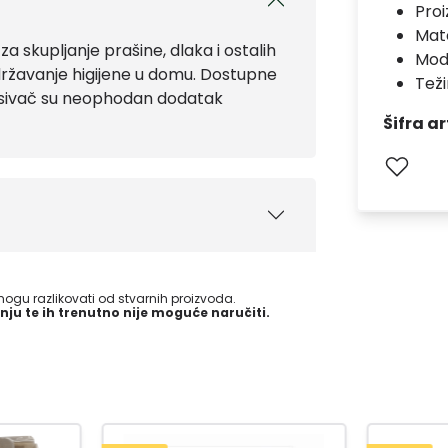
Pro
Mate
 za skupljanje prašine, dlaka i ostalih
Mod
državanje higijene u domu. Dostupne
Teži
usisivač su neophodan dodatak
Šifra ar
gu razlikovati od stvarnih proizvoda.
nju te ih trenutno nije moguće naručiti.