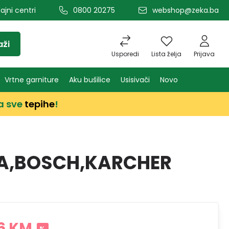
ajni centri
0800 20275
webshop@zeka.ba
aži
Usporedi
Lista želja
Prijava
Vrtne garniture
Aku bušilice
Usisivači
Novo
a sve
tepihe
!
TA,BOSCH,KARCHER
6 KM
%