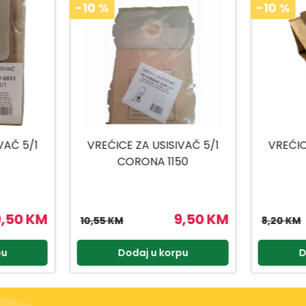
-10
%
-10
%
VAČ 5/1
VREĆICE ZA USISIVAČ 5/1
VREĆIC
50
TIP-OSLO
VC2
9,50 KM
7,38 KM
8,20 KM
10,59 KM
pu
Dodaj u korpu
D