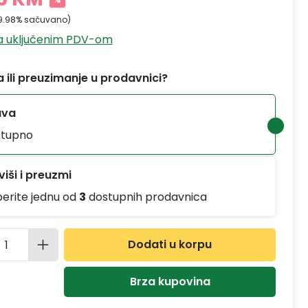
9.98% sačuvano)
sa uključenim PDV-om
 ili preuzimanje u prodavnici?
ava
tupno
iši i preuzmi
berite jednu od
3
dostupnih prodavnica
ina proizvoda: Unesite željenu količinu
Dodati u korpu
Brza kupovina