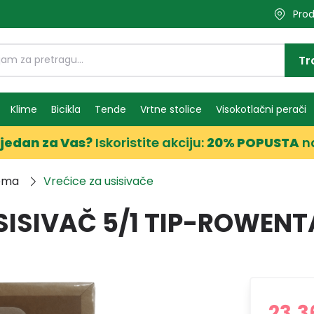
Prod
Tr
Klime
Bicikla
Tende
Vrtne stolice
Visokotlačni perači
jedan za Vas?
Iskoristite akciju:
20% POPUSTA
n
rema
Vrećice za usisivače
SISIVAČ 5/1 TIP-ROWEN
23,3