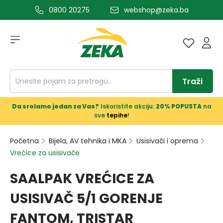
0800 20275
webshop@zeka.ba
a glavni sadržaj
Traži
Da srolamo jedan za Vas?
Iskoristite akciju:
20% POPUSTA
na
sve
tepihe
!
Početna
Bijela, AV tehnika i MKA
Usisivači i oprema
Vrećice za usisivače
SAALPAK VREĆICE ZA
USISIVAČ 5/1 GORENJE
FANTOM, TRISTAR