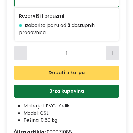
Rezerviši i preuzmi
Izaberite jednu od
3
dostupnih
prodavnica
Količina proizvoda: Unesite željenu 
Dodati u korpu
Brza kupovina
Materijal:
PVC , čelik
Model:
QSL
Težina: 0.60 kg
Šifra artikla:
000071088