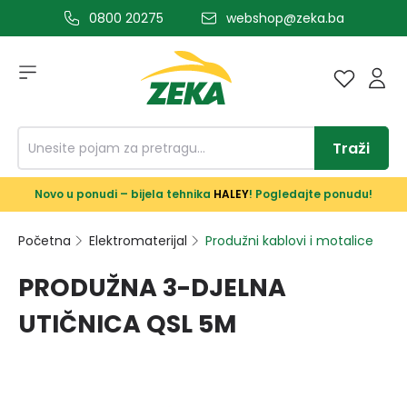
0800 20275
webshop@zeka.ba
a glavni sadržaj
Traži
Novo u ponudi – bijela tehnika
HALEY
! Pogledajte ponudu!
Početna
Elektromaterijal
Produžni kablovi i motalice
PRODUŽNA 3-DJELNA
UTIČNICA QSL 5M