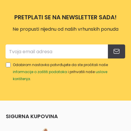
PETO
o
STRU
PRETPLATI SE NA NEWSLETTER SADA!
KA
3G1,5
Ne propusti nijednu od naših vrhunskih ponuda
/3M
ET101
23
Odabirom nastavka potvrđujete da ste pročitali naše
informacije o zaštiti podataka
i prihvatili naše
uslove
korištenja
.
SIGURNA KUPOVINA