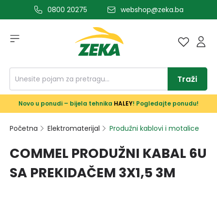
0800 20275
webshop@zeka.ba
a glavni sadržaj
Traži
Novo u ponudi – bijela tehnika
HALEY
! Pogledajte ponudu!
Početna
Elektromaterijal
Produžni kablovi i motalice
COMMEL PRODUŽNI KABAL 6U
SA PREKIDAČEM 3X1,5 3M