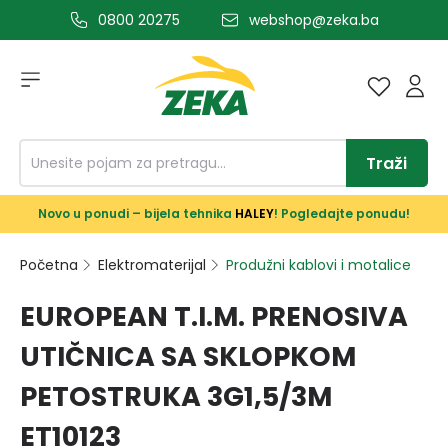
0800 20275
webshop@zeka.ba
a glavni sadržaj
Traži
Novo u ponudi – bijela tehnika
HALEY
! Pogledajte ponudu!
Početna
Elektromaterijal
Produžni kablovi i motalice
EUROPEAN T.I.M. PRENOSIVA
UTIČNICA SA SKLOPKOM
PETOSTRUKA 3G1,5/3M
ET10123