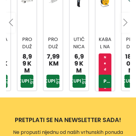
PRO
PRO
UTIČ
KABA
PRO
DUŽ
DUŽ
NICA
L NA
DUŽ
NI
NI
TROS
MOT
NA
8,9
7,99
6,9
18,0
N
KABE
KABA
TRUK
ALICI
3-
9 K
KM
9 K
0 K
e
L 2 M
L 3U
A
3X2,5
DJEL
M
M
M
d
9531
3X1
1394
40 M
NA
o
KUPI
KUPI
KUPI
KUPI
PROVJERITE
st
8
1,5M
73
SGS2
UTIČ
u
107
NICA
p
QSL
n
5M
o
PRETPLATI SE NA NEWSLETTER SADA!
Ne propusti nijednu od naših vrhunskih ponuda