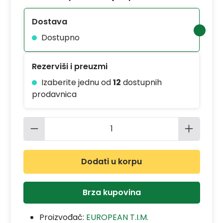
Dostava
Dostupno
Rezerviši i preuzmi
Izaberite jednu od
12
dostupnih
prodavnica
Količina proizvoda: Unesite željenu 
Dodati u korpu
Brza kupovina
Proizvođač:
EUROPEAN T.I.M.