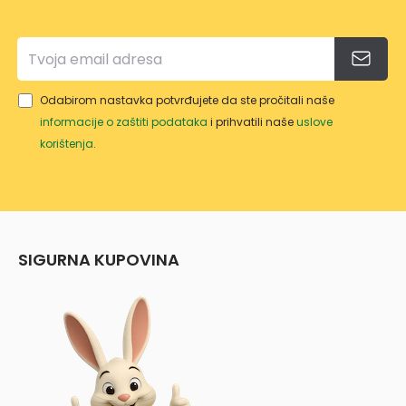
Odabirom nastavka potvrđujete da ste pročitali naše
informacije o zaštiti podataka
i prihvatili naše
uslove
korištenja
.
SIGURNA KUPOVINA