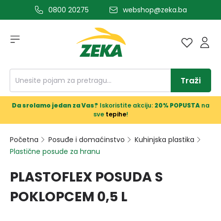
0800 20275
webshop@zeka.ba
a glavni sadržaj
Traži
Da srolamo jedan za Vas?
Iskoristite akciju:
20% POPUSTA
na
sve
tepihe
!
Početna
Posuđe i domaćinstvo
Kuhinjska plastika
Plastične posude za hranu
PLASTOFLEX POSUDA S
POKLOPCEM 0,5 L