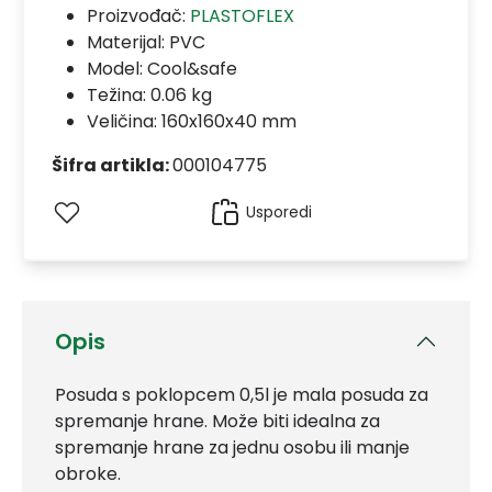
Proizvođač:
PLASTOFLEX
Materijal:
PVC
Model:
Cool&safe
Težina: 0.06 kg
Veličina: 160x160x40 mm
Šifra artikla:
000104775
Usporedi
Opis
Posuda s poklopcem 0,5l je mala posuda za
spremanje hrane. Može biti idealna za
spremanje hrane za jednu osobu ili manje
obroke.