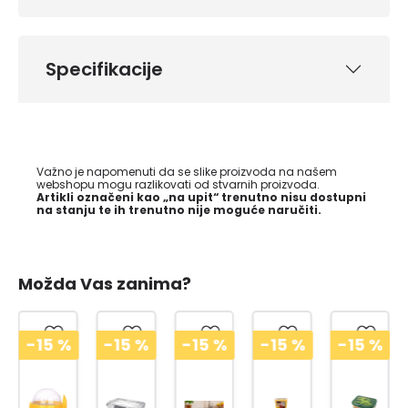
Specifikacije
Važno je napomenuti da se slike proizvoda na našem
webshopu mogu razlikovati od stvarnih proizvoda.
Artikli označeni kao „na upit“ trenutno nisu dostupni
na stanju te ih trenutno nije moguće naručiti.
Možda Vas zanima?
-15
%
-15
%
-15
%
-15
%
-15
%