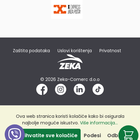
Zaštita podataka
Uslovi korištenja
Privatnost
© 2026 Zeka-Comerc d.o.o
Ova web stranica koristi kolačiće kako bi osigurala
najbolje moguće iskustvo.
Više informacija...
Prihvatite sve kolačiće
Podesi
Odbij