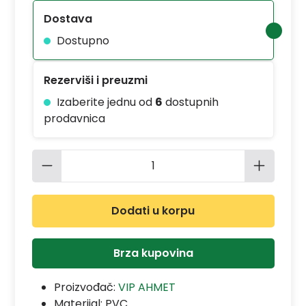
Dostava
Dostupno
Rezerviši i preuzmi
Izaberite jednu od
6
dostupnih
prodavnica
Količina proizvoda: Unesite željenu 
Dodati u korpu
Brza kupovina
Proizvođač:
VIP AHMET
Materijal:
PVC