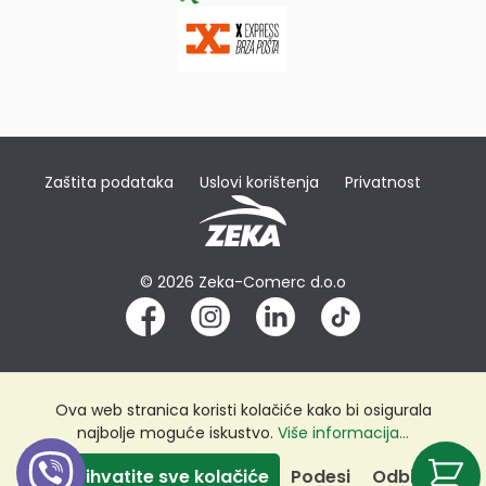
Zaštita podataka
Uslovi korištenja
Privatnost
© 2026 Zeka-Comerc d.o.o
Ova web stranica koristi kolačiće kako bi osigurala
najbolje moguće iskustvo.
Više informacija...
Prihvatite sve kolačiće
Podesi
Odbij