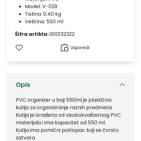
Model:
V-029
Težina: 0.40 kg
Veličina: 550 ml
Šifra artikla:
000132322
Usporedi
Opis
PVC organizer u boji 550ml je plastična
kutija za organiziranje raznih predmeta.
Kutija je izrađena od visokokvalitetnog PVC
materijala i ima kapacitet od 550 ml.
Kutija ima pomični poklopac koji se čvrsto
zatvara.