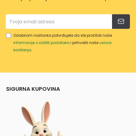
Odabirom nastavka potvrđujete da ste pročitali naše
informacije o zaštiti podataka
i prihvatili naše
uslove
korištenja
.
SIGURNA KUPOVINA