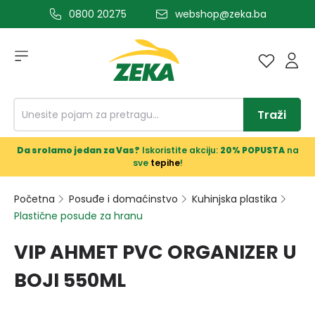
0800 20275
webshop@zeka.ba
a glavni sadržaj
Traži
Da srolamo jedan za Vas?
Iskoristite akciju:
20% POPUSTA
na
sve
tepihe
!
Početna
Posuđe i domaćinstvo
Kuhinjska plastika
Plastične posude za hranu
VIP AHMET PVC ORGANIZER U
BOJI 550ML