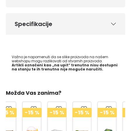
Specifikacije
Važno je napomenuti da se slike proizvoda na našem
webshopu mogu razlikovati od stvarnih proizvoda.
Artikli označeni kao „na upit“ trenutno nisu dostupni
na stanju te ih trenutno nije moguće naručiti.
Možda Vas zanima?
-15
%
-15
%
-15
%
-15
%
-15
%