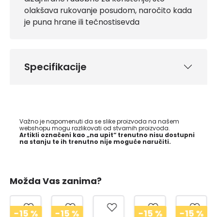
olakšava rukovanje posudom, naročito kada
je puna hrane ili tečnostisevda
Specifikacije
Važno je napomenuti da se slike proizvoda na našem
webshopu mogu razlikovati od stvarnih proizvoda.
Artikli označeni kao „na upit“ trenutno nisu dostupni
na stanju te ih trenutno nije moguće naručiti.
Možda Vas zanima?
-15
%
-15
%
-15
%
-15
%