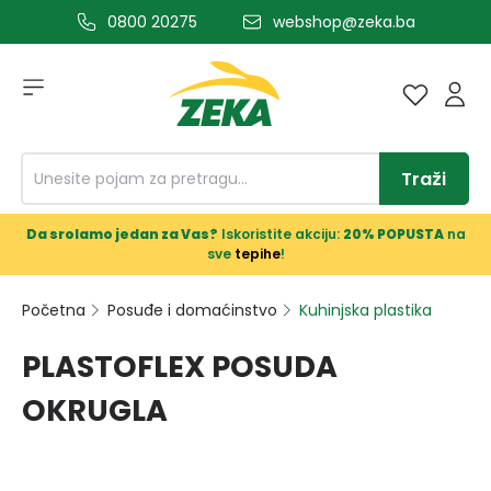
0800 20275
webshop@zeka.ba
a glavni sadržaj
Traži
Da srolamo jedan za Vas?
Iskoristite akciju:
20% POPUSTA
na
sve
tepihe
!
Početna
Posuđe i domaćinstvo
Kuhinjska plastika
PLASTOFLEX POSUDA
OKRUGLA