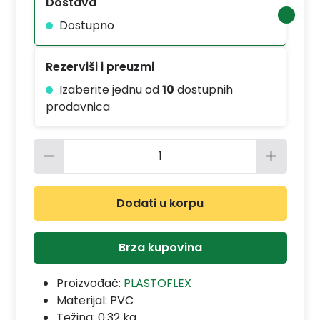
Dostava
Dostupno
Rezerviši i preuzmi
Izaberite jednu od
10
dostupnih
prodavnica
Količina proizvoda: Unesite željenu 
Dodati u korpu
Brza kupovina
Proizvođač:
PLASTOFLEX
Materijal:
PVC
Težina: 0.32 kg