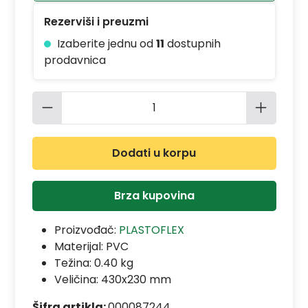
Rezerviši i preuzmi
Izaberite jednu od
11
dostupnih
prodavnica
Količina proizvoda: Unesite željenu 
Dodati u korpu
Brza kupovina
Proizvođač:
PLASTOFLEX
Materijal:
PVC
Težina: 0.40 kg
Veličina: 430x230 mm
Šifra artikla:
000087244