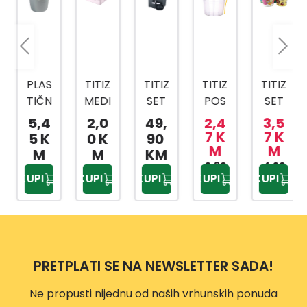
PLAS
TITIZ
TITIZ
TITIZ
TITIZ
TIČN
MEDI
SET
POS
SET
A
CINS
ZA
UDA
ZA
5,4
2,0
49,
2,4
3,5
KANT
KI
KUPA
ZA
SLAD
7 K
7 K
5 K
0 K
90
M
M
A SA
BOX
TILO
BEBI
OLED
M
M
KM
MET
AP-
PRIW
HRA
2,90
4,20
AP-
KUPI
KUPI
KUPI
KUPI
KUPI
KM
KM
ALNO
9159
EX
NU
9425
M
TP-
500
DRŠK
557
ML
OM
10L
PRETPLATI SE NA NEWSLETTER SADA!
Ne propusti nijednu od naših vrhunskih ponuda