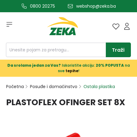
0800 20275
webshop@zeka.ba
a glavni sadržaj
Traži
Da srolamo jedan za Vas?
Iskoristite akciju:
20% POPUSTA
na
sve
tepihe
!
Početna
Posuđe i domaćinstvo
Ostala plastika
PLASTOFLEX OFINGER SET 8X