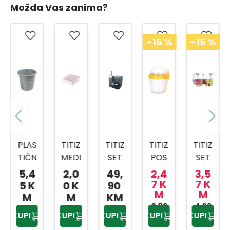
Možda Vas zanima?
-15
%
-15
%
PLAS
TITIZ
TITIZ
TITIZ
TITIZ
TIČN
MEDI
SET
POS
SET
A
CINS
ZA
UDA
ZA
5,4
2,0
49,
2,4
3,5
KANT
KI
KUPA
ZA
SLAD
7 K
7 K
5 K
0 K
90
M
M
A SA
BOX
TILO
BEBI
OLED
M
M
KM
MET
AP-
PRIW
HRA
2,90
4,20
AP-
KUPI
KUPI
KUPI
KUPI
KUPI
KM
KM
ALNO
9159
EX
NU
9425