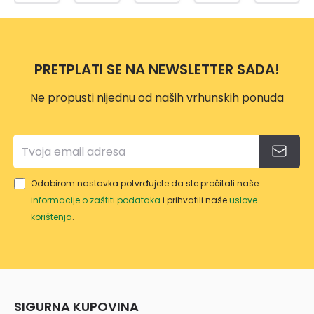
M
TP-
500
DRŠK
557
ML
OM
10L
PRETPLATI SE NA NEWSLETTER SADA!
Ne propusti nijednu od naših vrhunskih ponuda
Odabirom nastavka potvrđujete da ste pročitali naše
informacije o zaštiti podataka
i prihvatili naše
uslove
korištenja
.
SIGURNA KUPOVINA