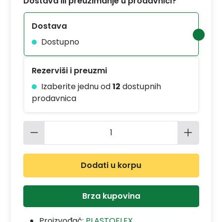
Dostava ili preuzimanje u prodavnici?
Dostava
Dostupno
Rezerviši i preuzmi
Izaberite jednu od
12
dostupnih
prodavnica
Količina proizvoda: Unesite željenu 
Dodati u korpu
Brza kupovina
Proizvođač:
PLASTOFLEX