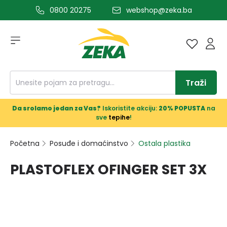
0800 20275
webshop@zeka.ba
a glavni sadržaj
Traži
Da srolamo jedan za Vas?
Iskoristite akciju:
20% POPUSTA
na
sve
tepihe
!
Početna
Posuđe i domaćinstvo
Ostala plastika
PLASTOFLEX OFINGER SET 3X