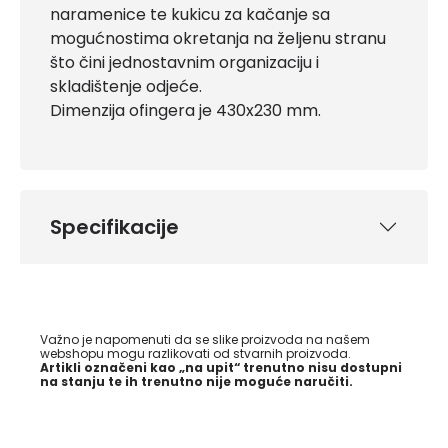
naramenice te kukicu za kačanje sa
mogućnostima okretanja na željenu stranu
što čini jednostavnim organizaciju i
skladištenje odjeće.
Dimenzija ofingera je 430x230 mm.
Specifikacije
Važno je napomenuti da se slike proizvoda na našem
webshopu mogu razlikovati od stvarnih proizvoda.
Artikli označeni kao „na upit“ trenutno nisu dostupni
na stanju te ih trenutno nije moguće naručiti.