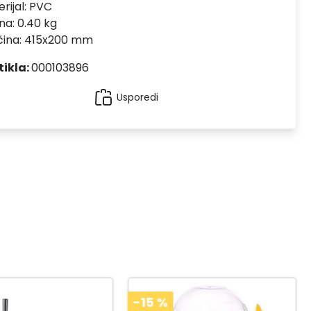
rijal:
PVC
na: 0.40 kg
čina: 415x200 mm
tikla:
000103896
Usporedi
-15
%