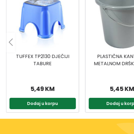
PLASTIČNA KANTA SA
TITIZ MEDICINSKI
METALNOM DRŠKOM 10L
9159
5,45 KM
2,00 KM
Dodaj u korpu
Dodaj u kor