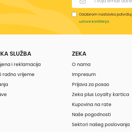
Odabirom nastavka potvrđuje
uslove korištenja
.
ČKA SLUŽBA
ZEKA
jena i reklamacija
O nama
i radno vrijeme
Impresum
anja
Prijava za posao
ave
Zeka plus Loyalty kartica
Kupovina na rate
Naše pogodnosti
Sektori našeg poslovanja