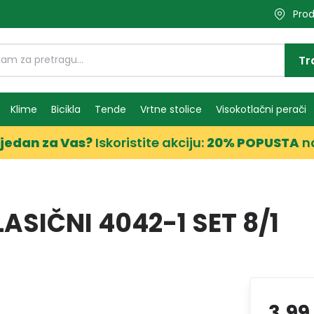
Prod
Tr
Klime
Bicikla
Tende
Vrtne stolice
Visokotlačni perači
jedan za Vas?
Iskoristite akciju:
20% POPUSTA
n
ASIČNI 4042-1 SET 8/1
3,99