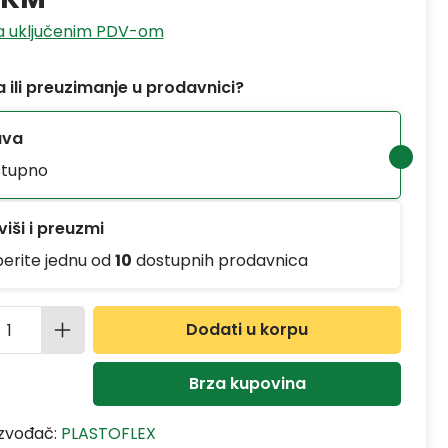
sa uključenim PDV-om
 ili preuzimanje u prodavnici?
ava
tupno
iši i preuzmi
berite jednu od
10
dostupnih prodavnica
ina proizvoda: Unesite željenu količinu
Dodati u korpu
Brza kupovina
izvođač:
PLASTOFLEX