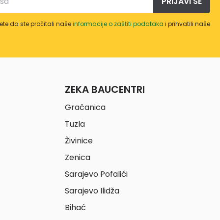
PRIJAVI SE
te da ste pročitali naše
informacije o zaštiti podataka
i prihvatili naše
ZEKA BAUCENTRI
Gračanica
Tuzla
Živinice
Zenica
Sarajevo Pofalići
Sarajevo Ilidža
Bihać