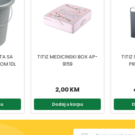
 BOX AP-
TITIZ SET ZA KUPATILO
TITIZ
PRIWEX TP-557
H
49,90 KM
2,90 KM
pu
Dodaj u korpu
D