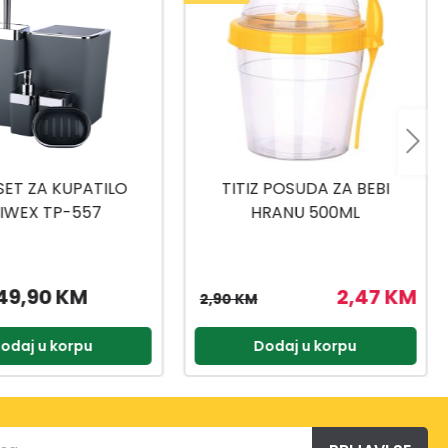
 POSUDA ZA BEBI
TITIZ SET ZA SLADOLED AP-
RANU 500ML
9425
2,47 KM
3,57 KM
4,20 KM
odaj u korpu
Dodaj u korpu