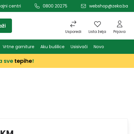
ajni centri
0800 20275
webshop@zeka.ba
aži
Usporedi
Lista želja
Prijava
Vrtne garniture
Aku bušilice
Usisivači
Novo
a sve
tepihe
!
 KM