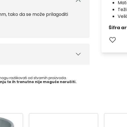
Mate
Teži
m, tako da se može prilagoditi
Veli
Šifra ar
gu razlikovati od stvarnih proizvoda.
nju te ih trenutno nije moguće naručiti.
-15
%