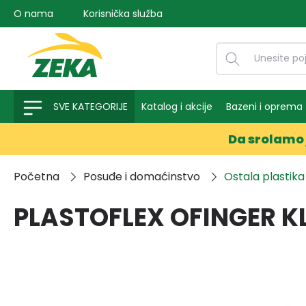
O nama
Korisnička služba
na pretragu
Preskoči na glavnu navigaciju
SVE KATEGORIJE
Katalog i akcije
Bazeni i oprema
Da srolamo 
Početna
Posuđe i domaćinstvo
Ostala plastika
PLASTOFLEX OFINGER KL