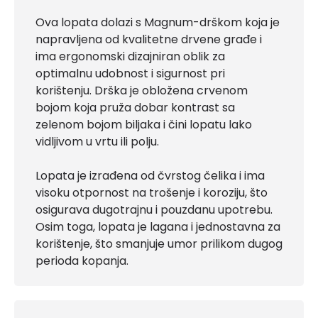
Ova lopata dolazi s Magnum-drškom koja je
napravljena od kvalitetne drvene građe i
ima ergonomski dizajniran oblik za
optimalnu udobnost i sigurnost pri
korištenju. Drška je obložena crvenom
bojom koja pruža dobar kontrast sa
zelenom bojom biljaka i čini lopatu lako
vidljivom u vrtu ili polju.
Lopata je izrađena od čvrstog čelika i ima
visoku otpornost na trošenje i koroziju, što
osigurava dugotrajnu i pouzdanu upotrebu.
Osim toga, lopata je lagana i jednostavna za
korištenje, što smanjuje umor prilikom dugog
perioda kopanja.