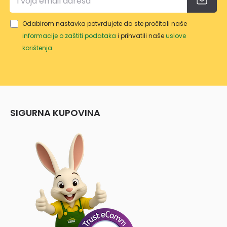
NUM
SA
Odabirom nastavka potvrđujete da ste pročitali naše
DRŠK
informacije o zaštiti podataka
i prihvatili naše
uslove
OM
korištenja
.
SIGURNA KUPOVINA