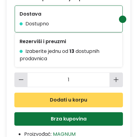
Dostava
Dostupno
Rezerviši i preuzmi
Izaberite jednu od
13
dostupnih
prodavnica
Količina proizvoda: Unesite željenu 
Dodati u korpu
Brza kupovina
Proizvođač:
MAGNUM