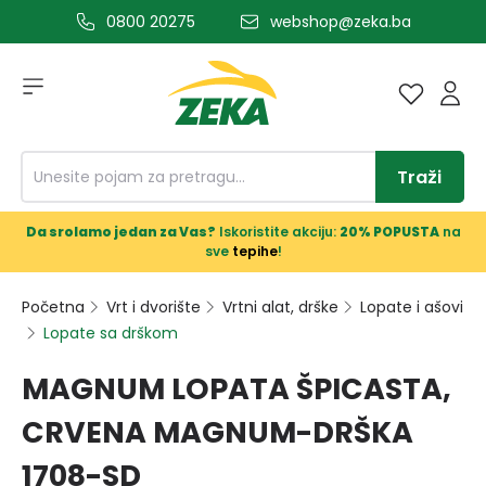
0800 20275
webshop@zeka.ba
a glavni sadržaj
Traži
Da srolamo jedan za Vas?
Iskoristite akciju:
20% POPUSTA
na
sve
tepihe
!
Početna
Vrt i dvorište
Vrtni alat, drške
Lopate i ašovi
Lopate sa drškom
MAGNUM LOPATA ŠPICASTA,
CRVENA MAGNUM-DRŠKA
1708-SD