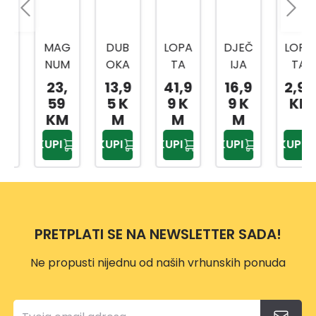
MAG
DUB
LOPA
DJEČ
LOPA
NUM
OKA
TA
IJA
TA
1715-
LOPA
ŠILJA
LOPA
ZA
23,
13,9
41,9
16,9
2,99
SD
TA
STA
TA
ŽBUK
59
5 K
9 K
9 K
KM
LOPA
ZA
40-
PLAV
U
KM
M
M
M
TA
SNIJE
204E
A
20X4
KUPI
KUPI
KUPI
KUPI
KUPI
RAV
G SA
XRO
75C
0 CM
NA-
DRŠK
M
SGS9
SPEC
OM
86
IJALN
O
PRETPLATI SE NA NEWSLETTER SADA!
KALJ
ENA
Ne propusti nijednu od naših vrhunskih ponuda
CRVE
NA
MAG