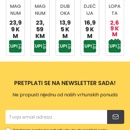
MAG
DUB
DJEČ
LOPA
CELL
NUM
OKA
IJA
TA
-
1715-
LOPA
LOPA
ZA
FAST
23,
13,9
16,9
2,6
54,
SD
TA
TA
ŽBUK
LOPA
9 K
59
5 K
9 K
99 K
M
LOPA
ZA
PLAV
U
TA
KM
M
M
M
TA
SNIJE
A
20X4
2,99
IDEA
KUPI
KUPI
KUPI
KUPI
KUPI
KM
RAV
G SA
75C
0 CM
L
NA-
DRŠK
M
SGS9
PRO
SPEC
OM
86
IJALN
O
PRETPLATI SE NA NEWSLETTER SADA!
KALJ
ENA
Ne propusti nijednu od naših vrhunskih ponuda
CRVE
NA
MAG
NUM
SA