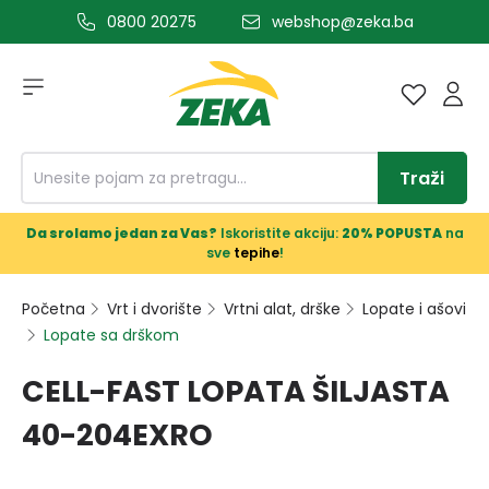
0800 20275
webshop@zeka.ba
a glavni sadržaj
Traži
Da srolamo jedan za Vas?
Iskoristite akciju:
20% POPUSTA
na
sve
tepihe
!
Početna
Vrt i dvorište
Vrtni alat, drške
Lopate i ašovi
Lopate sa drškom
CELL-FAST LOPATA ŠILJASTA
40-204EXRO