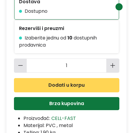
Dostava
Dostupno
Rezerviši i preuzmi
Izaberite jednu od
10
dostupnih
prodavnica
Količina proizvoda: Unesite željenu 
Dodati u korpu
Brza kupovina
Proizvođač:
CELL-FAST
Materijal:
PVC , metal
Težina: 1.90 kg