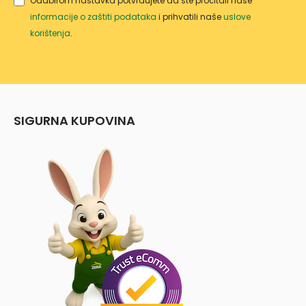
Odabirom nastavka potvrđujete da ste pročitali naše
DRŠK
informacije o zaštiti podataka
i prihvatili naše
uslove
OM
korištenja
.
SIGURNA KUPOVINA