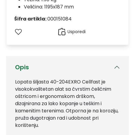
Veličina: 1195x187 mm
Šifra artikla:
000151084
Usporedi
Opis
Lopata šiljasta 40-204EXRO Cellfast je
visokokvalitetan alat sa čvrstim čeličnim
oštricom i ergonomskom drškom,
dizajnirana za lako kopanje u teškim i
kamenitim terenima. Otporna je na koroziju,
pruža dugotrajan rad i udobnost pri
korištenju.