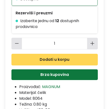
Rezerviši i preuzmi
Izaberite jednu od
12
dostupnih
prodavnica
Količina proizvoda: Unesite željenu 
Dodati u korpu
Brza kupovina
Proizvođač:
MAGNUM
Materijal:
čelik
Model:
8064
Težina: 0.80 kg