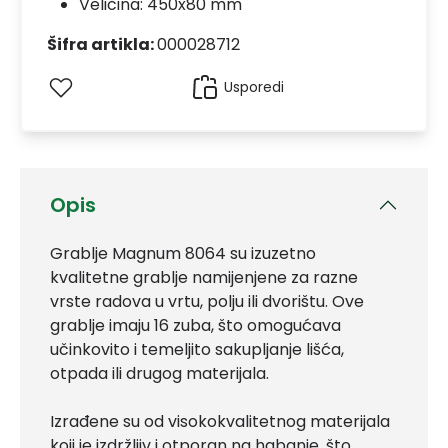
Veličina: 450x80 mm
Šifra artikla:
000028712
Usporedi
Opis
Grablje Magnum 8064 su izuzetno
kvalitetne grablje namijenjene za razne
vrste radova u vrtu, polju ili dvorištu. Ove
grablje imaju 16 zuba, što omogućava
učinkovito i temeljito sakupljanje lišća,
otpada ili drugog materijala.
Izrađene su od visokokvalitetnog materijala
koji je izdržljiv i otporan na habanje, što