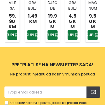
VILE
GRA
DJEČ
GRA
MAG
SA
BULJ
IJE
BULJ
NUM
TRI
E
GRA
E S
GRA
59,
1,49
19,9
4,5
9,5
ZUPC
PVC
BLJE
BULJ
90
KM
5 K
5 K
0 K
A I
ZA
E 12
KM
M
M
M
DRŠK
LIŠĆE
ZUBA
KUPI
KUPI
KUPI
KUPI
KUPI
OM
CRVE
NE
BOJE
75
CM
PRETPLATI SE NA NEWSLETTER SADA!
Ne propusti nijednu od naših vrhunskih ponuda
Odabirom nastavka potvrđujete da ste pročitali naše