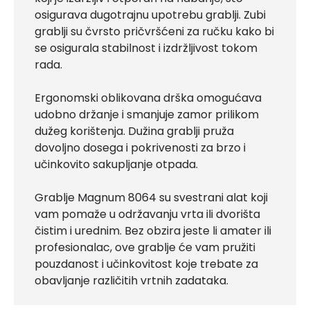
osigurava dugotrajnu upotrebu grablji. Zubi
grablji su čvrsto pričvršćeni za ručku kako bi
se osigurala stabilnost i izdržljivost tokom
rada.
Ergonomski oblikovana drška omogućava
udobno držanje i smanjuje zamor prilikom
dužeg korištenja. Dužina grablji pruža
dovoljno dosega i pokrivenosti za brzo i
učinkovito sakupljanje otpada.
Grablje Magnum 8064 su svestrani alat koji
vam pomaže u održavanju vrta ili dvorišta
čistim i urednim. Bez obzira jeste li amater ili
profesionalac, ove grablje će vam pružiti
pouzdanost i učinkovitost koje trebate za
obavljanje različitih vrtnih zadataka.