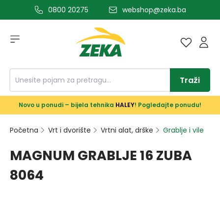
0800 20275
webshop@zeka.ba
a glavni sadržaj
Traži
Novo u ponudi – bijela tehnika
HALEY
! Pogledajte ponudu!
Početna
Vrt i dvorište
Vrtni alat, drške
Grablje i vile
MAGNUM GRABLJE 16 ZUBA
8064