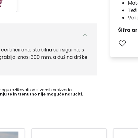
Mate
Teži
Veli
Šifra ar
ertificirana, stabilna su i sigurna, s
ablja iznosi 300 mm, a dužina drške
gu razlikovati od stvarnih proizvoda.
nju te ih trenutno nije moguće naručiti.