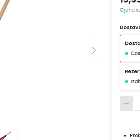
Cijena 
Dostava
Dost
Dos
Rezerv
Iza
Količ
Pro