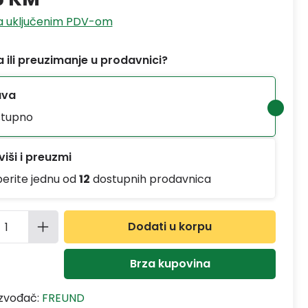
sa uključenim PDV-om
 ili preuzimanje u prodavnici?
ava
tupno
iši i preuzmi
berite jednu od
12
dostupnih prodavnica
ina proizvoda: Unesite željenu količinu
Dodati u korpu
Brza kupovina
izvođač:
FREUND