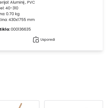
rijal:
Aluminij , PVC
el:
40-310
na: 0.70 kg
ičina: 430x1755 mm
tikla:
000136635
Usporedi