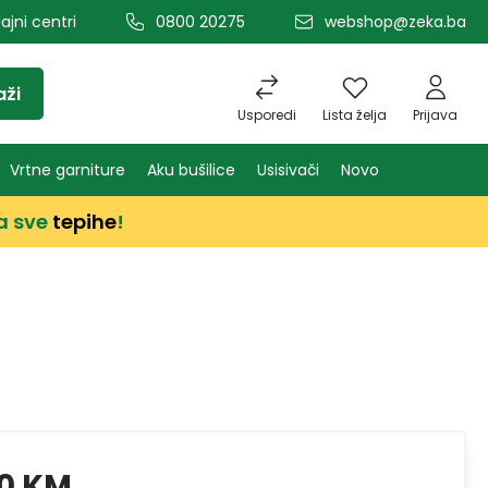
ajni centri
0800 20275
webshop@zeka.ba
aži
Usporedi
Lista želja
Prijava
Vrtne garniture
Aku bušilice
Usisivači
Novo
a sve
tepihe
!
0 KM