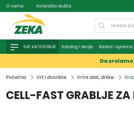
O nama
Korisnička služba
na pretragu
Preskoči na glavnu navigaciju
SVE KATEGORIJE
Katalog i akcije
Bazeni i oprema
Da srolamo 
Početna
Vrt i dvorište
Vrtni alat, drške
Grab
CELL-FAST GRABLJE ZA 