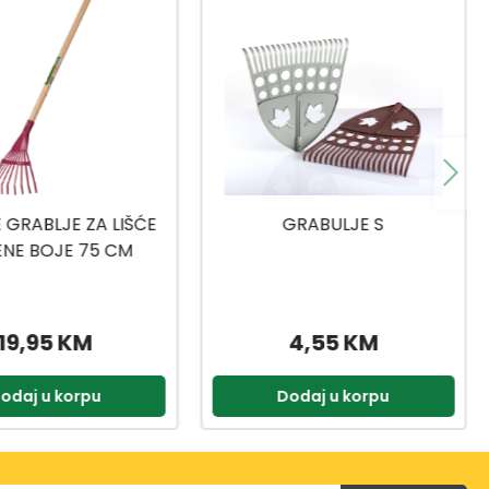
GRABULJE S
MAGNUM GRABULJE 12 ZUBA
4,55 KM
9,50 KM
odaj u korpu
Dodaj u korpu