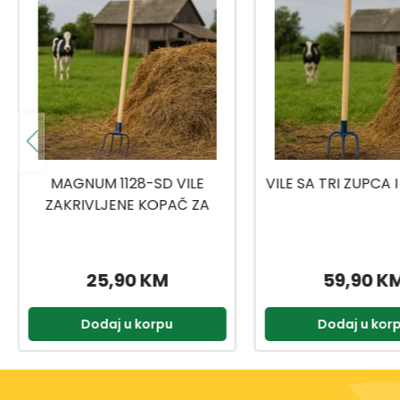
VILE SA TRI ZUPCA I DRŠKOM
GRABULJE P
59,90 KM
1,49 KM
Dodaj u korpu
Dodaj u kor