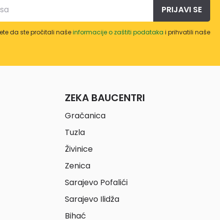
PRIJAVI SE
te da ste pročitali naše
informacije o zaštiti podataka
i prihvatili naše
ZEKA BAUCENTRI
Gračanica
Tuzla
Živinice
Zenica
Sarajevo Pofalići
Sarajevo Ilidža
Bihać