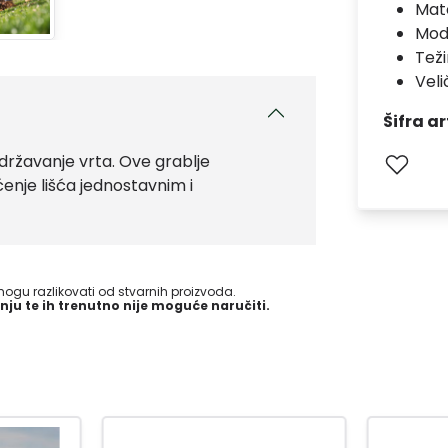
Mate
Mod
Teži
Vel
Šifra ar
 održavanje vrta. Ove grablje
ćenje lišća jednostavnim i
gu razlikovati od stvarnih proizvoda.
nju te ih trenutno nije moguće naručiti.