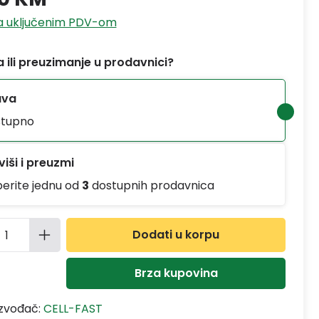
sa uključenim PDV-om
 ili preuzimanje u prodavnici?
ava
tupno
iši i preuzmi
berite jednu od
3
dostupnih prodavnica
ina proizvoda: Unesite željenu količinu
Dodati u korpu
Brza kupovina
izvođač:
CELL-FAST