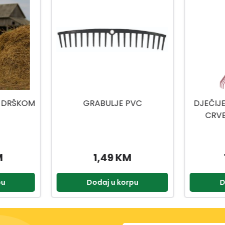
VC
DJEČIJE GRABLJE ZA LIŠĆE
CRVENE BOJE 75 CM
19,95 KM
pu
Dodaj u korpu
D