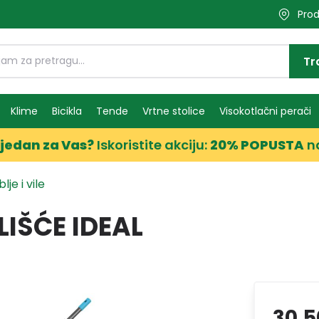
Prod
Tr
Klime
Bicikla
Tende
Vrtne stolice
Visokotlačni perači
jedan za Vas?
Iskoristite akciju:
20% POPUSTA
n
lje i vile
LIŠĆE IDEAL
30,5