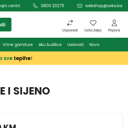
ajni centri
0800 20275
webshop@zeka.ba
aži
Usporedi
Lista želja
Prijava
Vrtne garniture
Aku bušilice
Usisivači
Novo
a sve
tepihe
!
 I SIJENO
0 KM