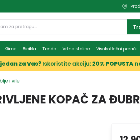
Prod
Tr
Klime
Bicikla
Tende
Vrtne stolice
Visokotlačni perači
jedan za Vas?
Iskoristite akciju:
20% POPUSTA
n
lje i vile
IVLJENE KOPAČ ZA ĐUBRE
12,9