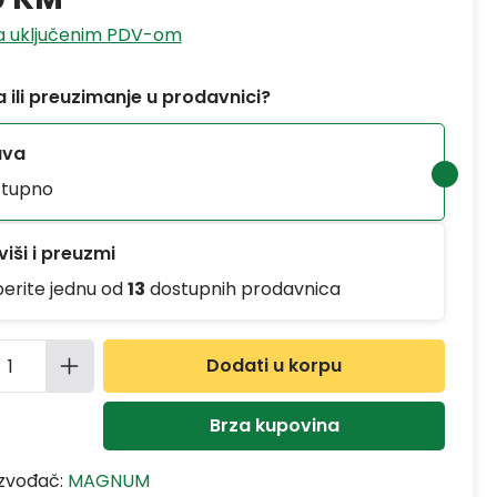
sa uključenim PDV-om
 ili preuzimanje u prodavnici?
ava
tupno
iši i preuzmi
berite jednu od
13
dostupnih prodavnica
ina proizvoda: Unesite željenu količinu
Dodati u korpu
Brza kupovina
izvođač:
MAGNUM