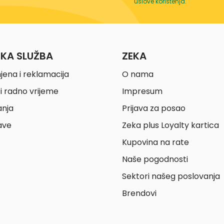
uslove korištenja
.
ČKA SLUŽBA
ZEKA
jena i reklamacija
O nama
i radno vrijeme
Impresum
anja
Prijava za posao
ave
Zeka plus Loyalty kartica
Kupovina na rate
Naše pogodnosti
Sektori našeg poslovanja
Brendovi