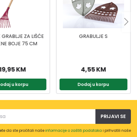
GRABULJE S
MAGNUM GRABULJE 12 ZUBA
4,55 KM
9,50 KM
odaj u korpu
Dodaj u korpu
PRIJAVI SE
te da ste pročitali naše
informacije o zaštiti podataka
i prihvatili naše