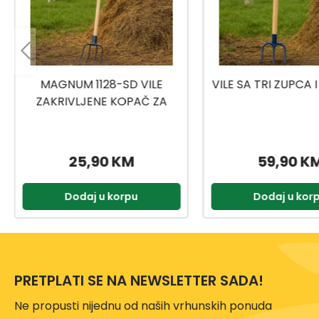
VILE SA TRI ZUPCA I DRŠKOM
GRABULJE P
59,90 KM
1,49 KM
Dodaj u korpu
Dodaj u kor
PRETPLATI SE NA NEWSLETTER SADA!
Ne propusti nijednu od naših vrhunskih ponuda