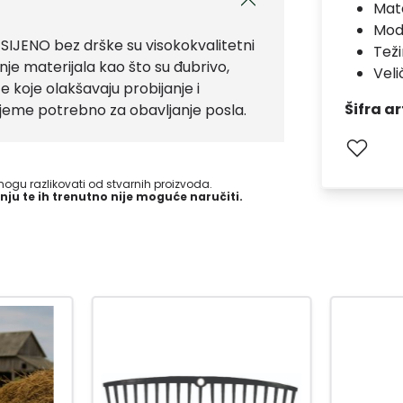
Mate
Mod
IJENO bez drške su visokokvalitetni
Teži
enje materijala kao što su đubrivo,
Vel
ce koje olakšavaju probijanje i
Šifra ar
rijeme potrebno za obavljanje posla.
gu razlikovati od stvarnih proizvoda.
nju te ih trenutno nije moguće naručiti.