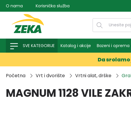
O nama
Korisnička služba
na pretragu
Preskoči na glavnu navigaciju
SVE KATEGORIJE
Katalog i akcije
Bazeni i oprema
Da srolamo 
Početna
Vrt i dvorište
Vrtni alat, drške
Grab
MAGNUM 1128 VILE ZAKR