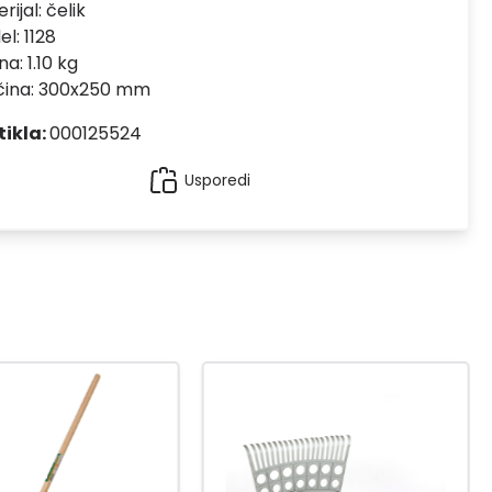
rijal:
čelik
el:
1128
na: 1.10 kg
ičina: 300x250 mm
tikla:
000125524
Usporedi