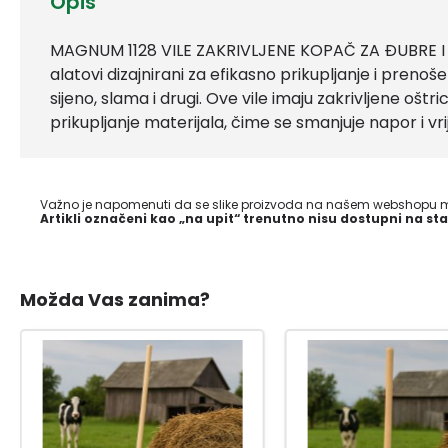
Opis
MAGNUM 1128 VILE ZAKRIVLJENE KOPAČ ZA ĐUBRE I S
alatovi dizajnirani za efikasno prikupljanje i prenoš
sijeno, slama i drugi. Ove vile imaju zakrivljene oštri
prikupljanje materijala, čime se smanjuje napor i v
Važno je napomenuti da se slike proizvoda na našem webshopu mo
Artikli označeni kao „na upit“ trenutno nisu dostupni na sta
Možda Vas zanima?