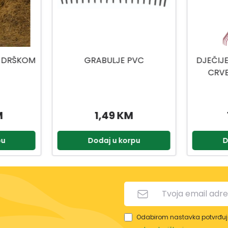
VC
DJEČIJE GRABLJE ZA LIŠĆE
CRVENE BOJE 75 CM
19,95 KM
pu
Dodaj u korpu
D
Odabirom nastavka potvrđuje