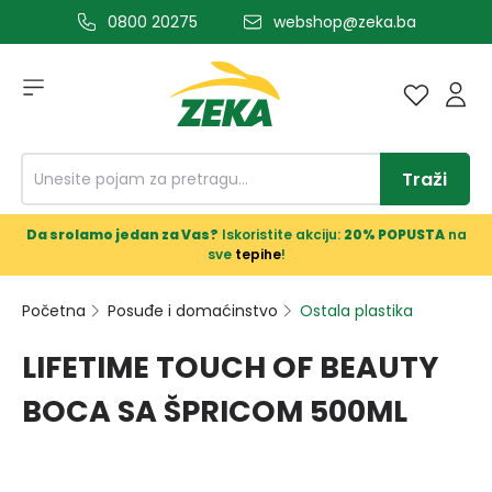
0800 20275
webshop@zeka.ba
a glavni sadržaj
Traži
Da srolamo jedan za Vas?
Iskoristite akciju:
20% POPUSTA
na
sve
tepihe
!
Početna
Posuđe i domaćinstvo
Ostala plastika
LIFETIME TOUCH OF BEAUTY
BOCA SA ŠPRICOM 500ML