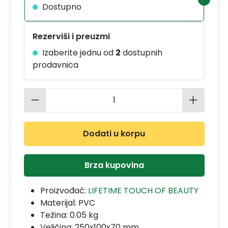
Dostupno
Rezerviši i preuzmi
Izaberite jednu od
2
dostupnih
prodavnica
Količina proizvoda: Unesite željenu 
Dodati u korpu
Brza kupovina
Proizvođač:
LIFETIME TOUCH OF BEAUTY
Materijal:
PVC
Težina: 0.05 kg
Veličina: 250x100x70 mm