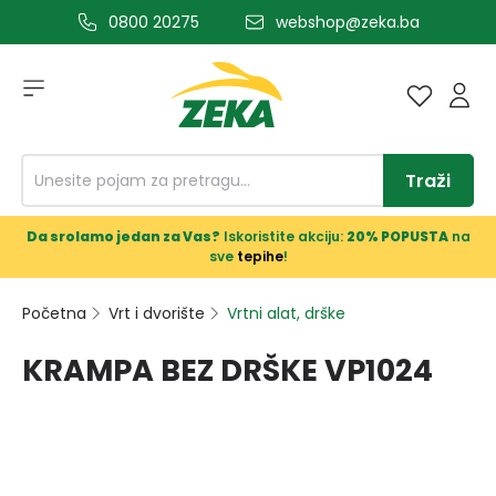
0800 20275
webshop@zeka.ba
a glavni sadržaj
Traži
Da srolamo jedan za Vas?
Iskoristite akciju:
20% POPUSTA
na
sve
tepihe
!
Početna
Vrt i dvorište
Vrtni alat, drške
KRAMPA BEZ DRŠKE VP1024