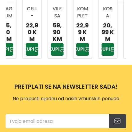
CELL
VILE
KOM
KOS
CELL
-
SA
PLET
A
-
FAST
TRI
ZA
80C
FAST
22,9
59,
22,9
20,
64,
OŠTR
ZUPC
OŠTR
M
SJEKI
0 K
90
9 K
99 K
99 K
AČ
A I
ENJE
RA
M
KM
M
M
M
ZA
DRŠK
LANC
U600
KUPI
KUPI
KUPI
KUPI
KUPI
NOŽE
OM
A
ERG
VE,SJ
MOT
O
EKIRE
ORN
ERG
E
O
PILE
PRETPLATI SE NA NEWSLETTER SADA!
VP114
9
Ne propusti nijednu od naših vrhunskih ponuda