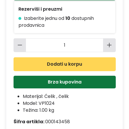
Rezerviši i preuzmi
Izaberite jednu od
10
dostupnih
prodavnica
Količina proizvoda: Unesite željenu 
Dodati u korpu
Brza kupovina
Materijal:
Ćelik , čelik
Model:
VP1024
Težina: 1.00 kg
Šifra artikla:
000143458