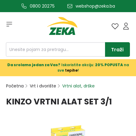
0800 20275
webshop@zeka.ba
a glavni sadržaj
Traži
Da srolamo jedan za Vas?
Iskoristite akciju:
20% POPUSTA
na
sve
tepihe
!
Početna
Vrt i dvorište
Vrtni alat, drške
KINZO VRTNI ALAT SET 3/1