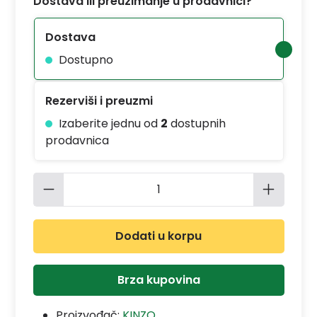
Dostava ili preuzimanje u prodavnici?
Dostava
Dostupno
Rezerviši i preuzmi
Izaberite jednu od
2
dostupnih
prodavnica
Količina proizvoda: Unesite željenu 
Dodati u korpu
Brza kupovina
Proizvođač:
KINZO