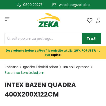
0800 20275
webshop@zeka.ba
a glavni sadržaj
Traži
Da srolamo jedan za Vas?
Iskoristite akciju:
20% POPUSTA
na
sve
tepihe
!
Početna
Igračke i školski pribor
Bazeni i oprema
Bazeni sa konstrukcijom
INTEX BAZEN QUADRA
400X200X122CM