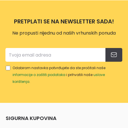
M SA
STEE
OM
CM +
STEE
n
PUM
L
412X
PUM
L
o
POM
5644
201X1
PA
PRETPLATI SE NA NEWSLETTER SADA!
STEE
1
22
STEE
L
CM
L
Ne propusti nijednu od naših vrhunskih ponuda
PRO
5645
PRO
MAX
7
MAX
Odabirom nastavka potvrđujete da ste pročitali naše
informacije o zaštiti podataka
i prihvatili naše
uslove
korištenja
.
SIGURNA KUPOVINA