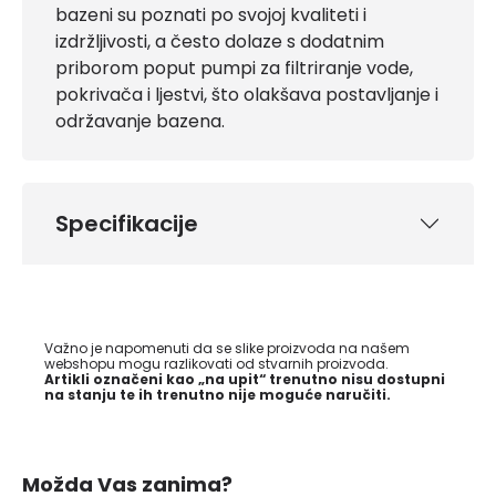
bazeni su poznati po svojoj kvaliteti i
izdržljivosti, a često dolaze s dodatnim
priborom poput pumpi za filtriranje vode,
pokrivača i ljestvi, što olakšava postavljanje i
održavanje bazena.
Specifikacije
Važno je napomenuti da se slike proizvoda na našem
webshopu mogu razlikovati od stvarnih proizvoda.
Artikli označeni kao „na upit“ trenutno nisu dostupni
na stanju te ih trenutno nije moguće naručiti.
Možda Vas zanima?