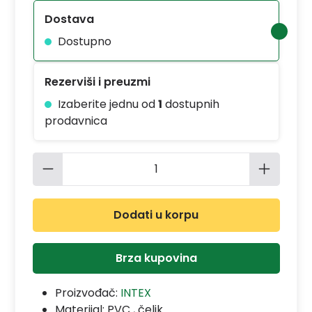
Dostava
Dostupno
Rezerviši i preuzmi
Izaberite jednu od
1
dostupnih
prodavnica
Količina proizvoda: Unesite željenu 
Dodati u korpu
Brza kupovina
Proizvođač:
INTEX
Materijal:
PVC , čelik