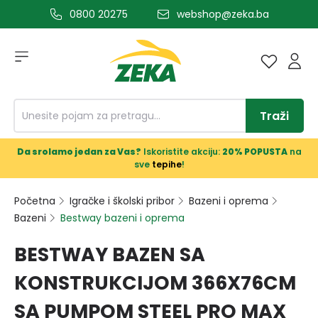
0800 20275
webshop@zeka.ba
a glavni sadržaj
Traži
Da srolamo jedan za Vas?
Iskoristite akciju:
20% POPUSTA
na
sve
tepihe
!
Početna
Igračke i školski pribor
Bazeni i oprema
Bazeni
Bestway bazeni i oprema
BESTWAY BAZEN SA
KONSTRUKCIJOM 366X76CM
SA PUMPOM STEEL PRO MAX