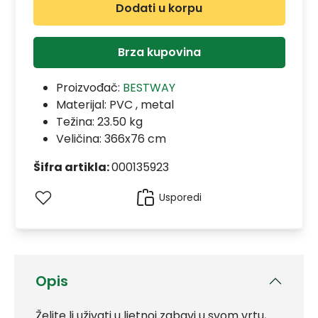
Dodati u korpu
Brza kupovina
Proizvođač:
BESTWAY
Materijal:
PVC , metal
Težina: 23.50 kg
Veličina: 366x76 cm
Šifra artikla:
000135923
Usporedi
Opis
Želite li uživati u ljetnoj zabavi u svom vrtu,