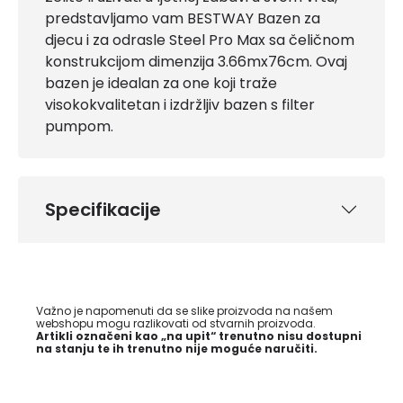
predstavljamo vam BESTWAY Bazen za
djecu i za odrasle Steel Pro Max sa čeličnom
konstrukcijom dimenzija 3.66mx76cm. Ovaj
bazen je idealan za one koji traže
visokokvalitetan i izdržljiv bazen s filter
pumpom.
Specifikacije
Važno je napomenuti da se slike proizvoda na našem
webshopu mogu razlikovati od stvarnih proizvoda.
Artikli označeni kao „na upit“ trenutno nisu dostupni
na stanju te ih trenutno nije moguće naručiti.