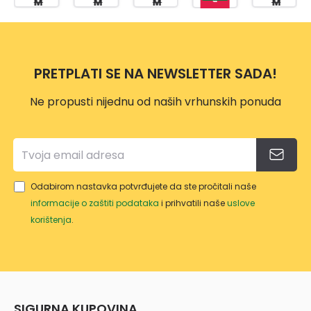
M
M
M
M
ER
KCIJ
KCIJ
76
ER
p
STEE
OM +
OM
CM +
STEE
n
L
PUM
412X
PUM
L
o
5644
PA
201X1
PA
PRETPLATI SE NA NEWSLETTER SADA!
1
400X
22
STEE
211X8
CM
L
Ne propusti nijednu od naših vrhunskih ponuda
1CM
5645
PRO
5642
7
MAX
4
Odabirom nastavka potvrđujete da ste pročitali naše
informacije o zaštiti podataka
i prihvatili naše
uslove
korištenja
.
SIGURNA KUPOVINA