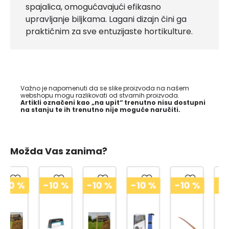
spajalica, omogućavajući efikasno
upravljanje biljkama. Lagani dizajn čini ga
praktičnim za sve entuzijaste hortikulture.
Važno je napomenuti da se slike proizvoda na našem
webshopu mogu razlikovati od stvarnih proizvoda.
Artikli označeni kao „na upit“ trenutno nisu dostupni
na stanju te ih trenutno nije moguće naručiti.
Možda Vas zanima?
-10
%
-10
%
-10
%
-10
%
-10
%