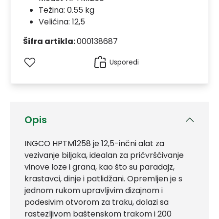
Težina: 0.55 kg
Veličina: 12,5
Šifra artikla:
000138687
Usporedi
Opis
INGCO HPTM1258 je 12,5-inčni alat za
vezivanje biljaka, idealan za pričvršćivanje
vinove loze i grana, kao što su paradajz,
krastavci, dinje i patlidžani. Opremljen je s
jednom rukom upravljivim dizajnom i
podesivim otvorom za traku, dolazi sa
rastezljivom baštenskom trakom i 200