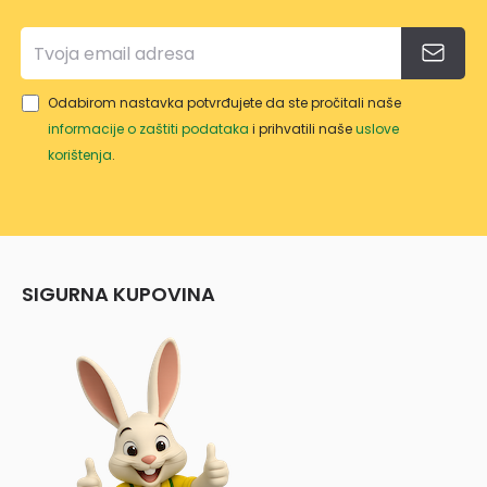
Odabirom nastavka potvrđujete da ste pročitali naše
informacije o zaštiti podataka
i prihvatili naše
uslove
korištenja
.
SIGURNA KUPOVINA