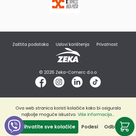
Zaštita podataka
Uslovi korištenja
Privatnost
© 2026 Zeka-Comerc d.o.o
Ova web stranica koristi kolačiće kako bi osigurala
najbolje moguće iskustvo.
Više informacija...
Prihvatite sve kolačiće
Podesi
Odbij