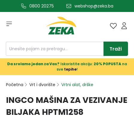
0800 20275
webshop@zeka.ba
a glavni sadržaj
Traži
Da srolamo jedan za Vas?
Iskoristite akciju:
20% POPUSTA
na
sve
tepihe
!
Početna
Vrt i dvorište
Vrtni alat, drške
INGCO MAŠINA ZA VEZIVANJE
BILJAKA HPTM1258