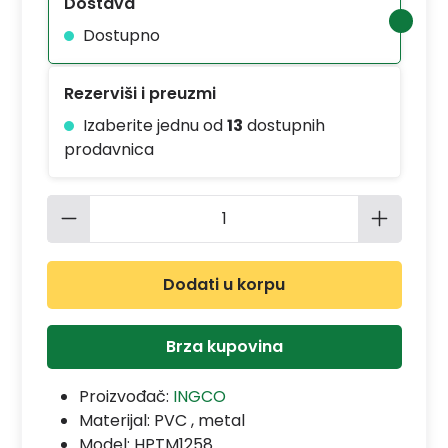
Dostava
Dostupno
Rezerviši i preuzmi
Izaberite jednu od
13
dostupnih
prodavnica
Količina proizvoda: Unesite željenu 
Dodati u korpu
Brza kupovina
Proizvođač:
INGCO
Materijal:
PVC , metal
Model:
HPTM1258