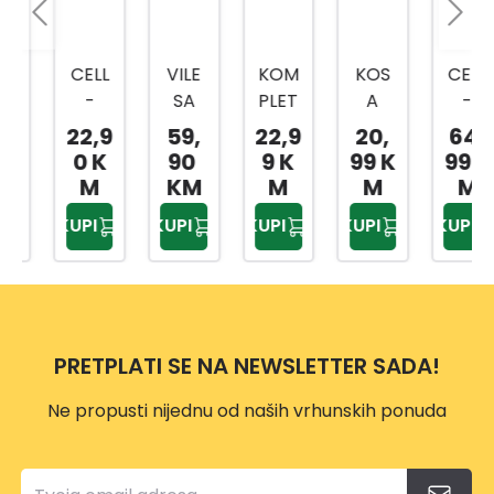
CELL
VILE
KOM
KOS
CELL
-
SA
PLET
A
-
FAST
TRI
ZA
80C
FAST
22,9
59,
22,9
20,
64,
OŠTR
ZUPC
OŠTR
M
SJEKI
0 K
90
9 K
99 K
99 K
AČ
A I
ENJE
RA
M
KM
M
M
M
ZA
DRŠK
LANC
U600
KUPI
KUPI
KUPI
KUPI
KUPI
NOŽE
OM
A
ERG
VE,SJ
MOT
O
EKIRE
ORN
ERG
E
O
PILE
PRETPLATI SE NA NEWSLETTER SADA!
VP114
9
Ne propusti nijednu od naših vrhunskih ponuda