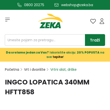
0800 20275
webshop@zeka.ba
a glavni sadržaj
Traži
Da srolamo jedan za Vas?
Iskoristite akciju:
20% POPUSTA
na
sve
tepihe
!
Početna
Vrt i dvorište
Vrtni alat, drške
INGCO LOPATICA 340MM
HFTT858