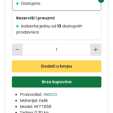
Dostupno
Rezerviši i preuzmi
Izaberite jednu od
13
dostupnih
prodavnica
Količina proizvoda: Unesite željenu 
Dodati u korpu
Brza kupovina
Proizvođač:
INGCO
Materijal:
čelik
Model:
HFTT858
Težina: 0.30 kg