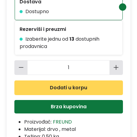
Dostava
Dostupno
Rezerviši i preuzmi
Izaberite jednu od
13
dostupnih
prodavnica
Količina proizvoda: Unesite željenu 
Dodati u korpu
Brza kupovina
Proizvođač:
FREUND
Materijal:
drvo , metal
Težina: 0.50 kg