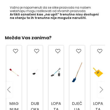
Važno je napomenuti da se slike proizvoda na našem
webshopu mogu razlikovati od stvarnih proizvoda.
Artikli označeni kao „na upit“ trenutno nisu dostupni
na stanju te ih trenutno nije moguće naručiti.
Možda Vas zanima?
MAG
DUB
LOPA
DJEČ
LOPA
NUM
OKA
TA
IJA
TA