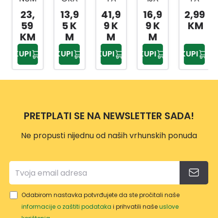
1715-
LOPA
ŠILJA
LOPA
ZA
23,
13,9
41,9
16,9
2,99
SD
TA
STA
TA
ŽBUK
59
5 K
9 K
9 K
KM
LOPA
ZA
40-
PLAV
U
KM
M
M
M
TA
SNIJE
204E
A
20X4
KUPI
KUPI
KUPI
KUPI
KUPI
RAV
G SA
XRO
75C
0 CM
NA-
DRŠK
M
SGS9
SPEC
OM
86
IJALN
O
PRETPLATI SE NA NEWSLETTER SADA!
KALJ
ENA
Ne propusti nijednu od naših vrhunskih ponuda
CRVE
NA
MAG
NUM
SA
Odabirom nastavka potvrđujete da ste pročitali naše
DRŠK
informacije o zaštiti podataka
i prihvatili naše
uslove
OM