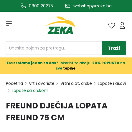
0800 20275
webshop@zeka.ba
a glavni sadržaj
Traži
Da srolamo jedan za Vas?
Iskoristite akciju:
20% POPUSTA
na
sve
tepihe
!
Početna
Vrt i dvorište
Vrtni alat, drške
Lopate i ašovi
Lopate sa drškom
FREUND DJEČIJA LOPATA
FREUND 75 CM