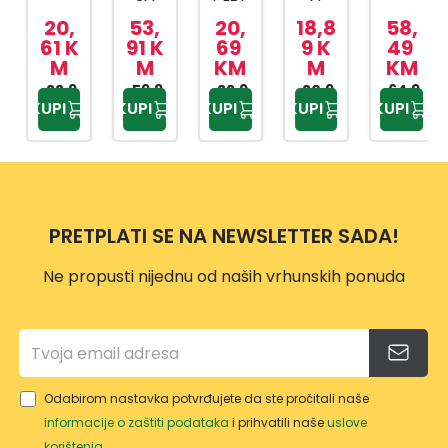
FAST
TRI
ZA
80C
FAST
20,
53,
20,
18,8
58,
OŠTR
ZUPC
OŠTR
M
SJEKI
61 K
91 K
69
9 K
49
M
M
KM
M
KM
AČ
A I
ENJE
RA
22,9
ZA
DRŠK
59,9
LANC
22,9
20,9
U600
64,9
KUPI
KUPI
KUPI
KUPI
KUPI
0 KM
0 KM
9 KM
9 KM
9 KM
NOŽE
OM
A
ERG
VE,SJ
MOT
O
EKIRE
ORN
ERG
E
O
PILE
PRETPLATI SE NA NEWSLETTER SADA!
VP114
9
Ne propusti nijednu od naših vrhunskih ponuda
Odabirom nastavka potvrđujete da ste pročitali naše
informacije o zaštiti podataka
i prihvatili naše
uslove
korištenja
.