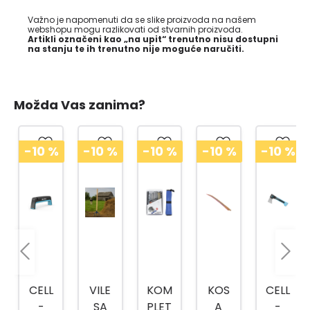
Važno je napomenuti da se slike proizvoda na našem
webshopu mogu razlikovati od stvarnih proizvoda.
Artikli označeni kao „na upit“ trenutno nisu dostupni
na stanju te ih trenutno nije moguće naručiti.
Možda Vas zanima?
-10
%
-10
%
-10
%
-10
%
-10
%
CELL
VILE
KOM
KOS
CELL
-
SA
PLET
A
-