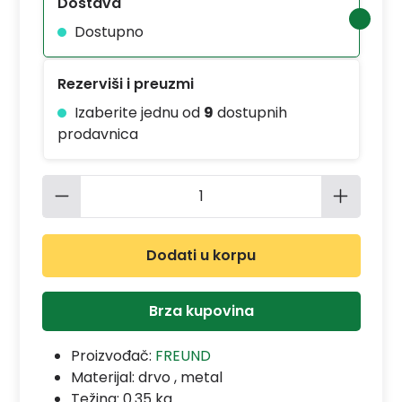
Dostava
Dostupno
Rezerviši i preuzmi
Izaberite jednu od
9
dostupnih
prodavnica
Količina proizvoda: Unesite željenu 
Dodati u korpu
Brza kupovina
Proizvođač:
FREUND
Materijal:
drvo , metal
Težina: 0.35 kg