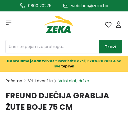
0800 20275
webshop@zeka.ba
a glavni sadržaj
Traži
Da srolamo jedan za Vas?
Iskoristite akciju:
20% POPUSTA
na
sve
tepihe
!
Početna
Vrt i dvorište
Vrtni alat, drške
FREUND DJEČIJA GRABLJA
ŽUTE BOJE 75 CM