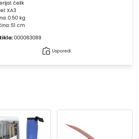
rijal:
čelik
el:
XA3
na: 0.50 kg
čina: 51 cm
tikla:
000083089
Usporedi