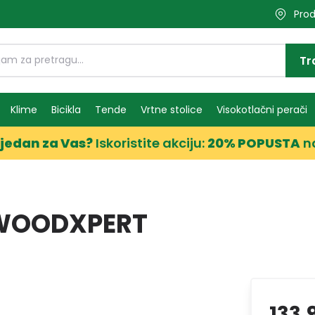
Prod
Tr
Klime
Bicikla
Tende
Vrtne stolice
Visokotlačni perači
jedan za Vas?
Iskoristite akciju:
20% POPUSTA
n
 WOODXPERT
133,