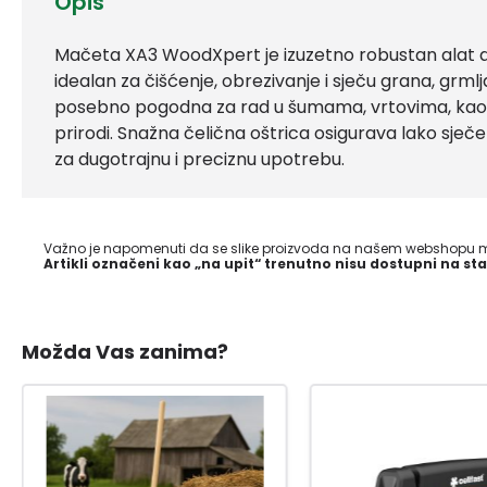
Opis
Mačeta XA3 WoodXpert je izuzetno robustan alat di
idealan za čišćenje, obrezivanje i sječu grana, grml
posebno pogodna za rad u šumama, vrtovima, kao i 
prirodi. Snažna čelična oštrica osigurava lako sječe
za dugotrajnu i preciznu upotrebu.
Važno je napomenuti da se slike proizvoda na našem webshopu mo
Artikli označeni kao „na upit“ trenutno nisu dostupni na sta
Možda Vas zanima?