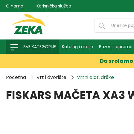
O nama
Korisnička služba
na pretragu
Preskoči na glavnu navigaciju
SVE KATEGORIJE
Katalog i akcije
Bazeni i oprema
Da srolamo 
Početna
Vrt i dvorište
Vrtni alat, drške
FISKARS MAČETA XA3