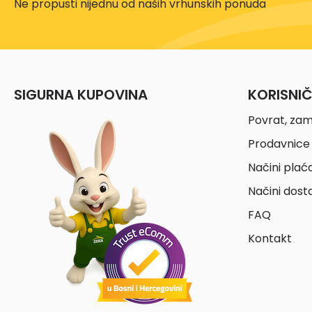
Ne propusti nijednu od naših vrhunskih ponuda
SIGURNA KUPOVINA
KORISNI
Povrat, zam
Prodavnice 
Načini plać
Načini dost
FAQ
Kontakt