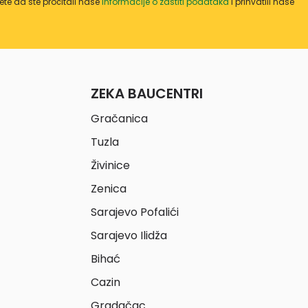
te da ste pročitali naše
informacije o zaštiti podataka
i prihvatili naše
ZEKA BAUCENTRI
Gračanica
Tuzla
Živinice
Zenica
Sarajevo Pofalići
Sarajevo Ilidža
Bihać
Cazin
Gradačac