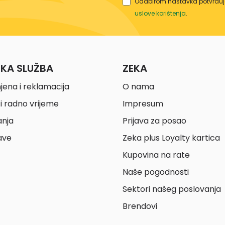
Odabirom nastavka potvrđuje
uslove korištenja
.
ČKA SLUŽBA
ZEKA
jena i reklamacija
O nama
i radno vrijeme
Impresum
anja
Prijava za posao
ave
Zeka plus Loyalty kartica
Kupovina na rate
Naše pogodnosti
Sektori našeg poslovanja
Brendovi