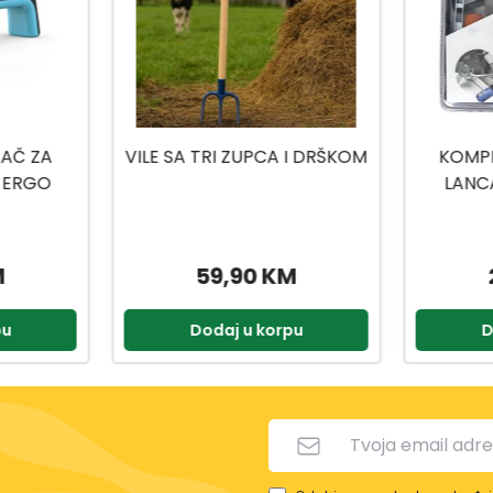
 I DRŠKOM
KOMPLET ZA OŠTRENJE
LANCA MOTORNE PILE
VP1149
M
22,99 KM
pu
Dodaj u korpu
D