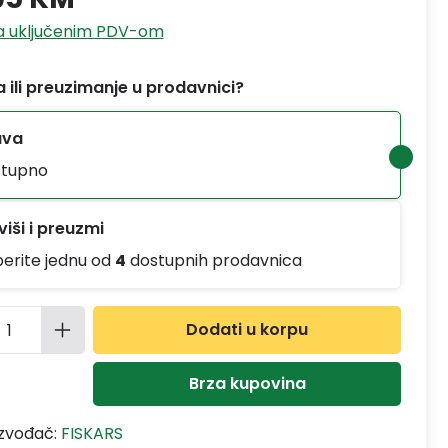
sa uključenim PDV-om
 ili preuzimanje u prodavnici?
ava
tupno
iši i preuzmi
berite jednu od
4
dostupnih prodavnica
ina proizvoda: Unesite željenu količinu
Dodati u korpu
Brza kupovina
izvođač:
FISKARS