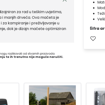
Mate
Mod
zajniran za rad u teškim uvjetima,
Teži
ja i manjih drveća. Ova mačeta je
Veli
za kampiranje i preživljavanje u
Šifra ar
nje, dok je dizajn mačete optimiziran
gu razlikovati od stvarnih proizvoda.
nju te ih trenutno nije moguće naručiti.