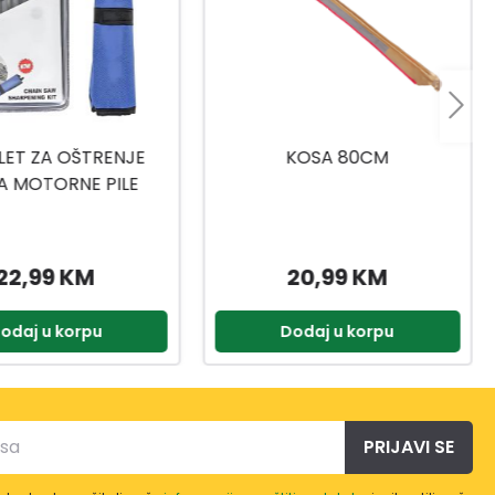
KOSA 80CM
CELL-FAST SJEKIRA U600
ERGO
20,99 KM
64,99 KM
odaj u korpu
Dodaj u korpu
PRIJAVI SE