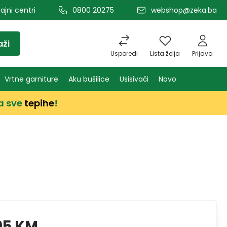
ajni centri
0800 20275
webshop@zeka.ba
aži
Usporedi
Lista želja
Prijava
Vrtne garniture
Aku bušilice
Usisivači
Novo
a sve
tepihe
!
95 KM