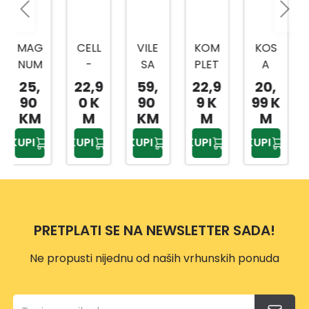
CELL
VILE
KOM
KOS
CELL
-
SA
PLET
A
-
FAST
TRI
ZA
80C
FAST
22,9
59,
22,9
20,
64,
OŠTR
ZUPC
OŠTR
M
SJEKI
0 K
90
9 K
99 K
99 K
AČ
A I
ENJE
RA
M
KM
M
M
M
ZA
DRŠK
LANC
U600
KUPI
KUPI
KUPI
KUPI
KUPI
NOŽE
OM
A
ERG
VE,SJ
MOT
O
EKIRE
ORN
ERG
E
O
PILE
PRETPLATI SE NA NEWSLETTER SADA!
VP114
9
Ne propusti nijednu od naših vrhunskih ponuda