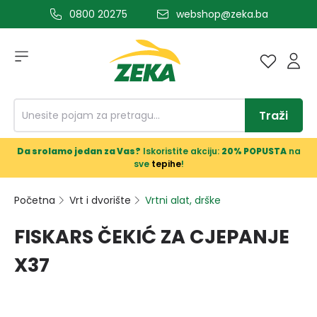
0800 20275
webshop@zeka.ba
a glavni sadržaj
Traži
Da srolamo jedan za Vas?
Iskoristite akciju:
20% POPUSTA
na
sve
tepihe
!
Početna
Vrt i dvorište
Vrtni alat, drške
FISKARS ČEKIĆ ZA CJEPANJE
X37