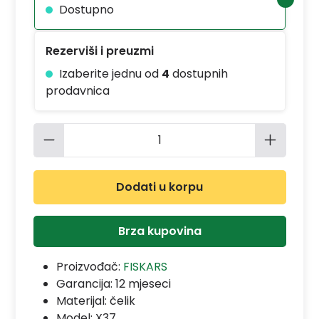
Dostupno
Rezerviši i preuzmi
Izaberite jednu od
4
dostupnih
prodavnica
Količina proizvoda: Unesite željenu 
Dodati u korpu
Brza kupovina
Proizvođač:
FISKARS
Garancija:
12 mjeseci
Materijal:
čelik
Model:
X37