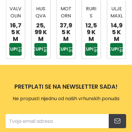
VALV
HUS
MOT
RURI
ULJE
OLIN
QVA
ORN
S
MAXL
E
RNA
O
ULJE
IFE
16,7
25,
37,9
12,5
14,9
ULJE
DVO
ULJE
4T
10W4
5 K
99 K
5 K
9 K
5 K
SYNP
TAKN
HP
600
0 1L
M
M
M
M
M
OWE
TO
SUPE
ML
SW
KUPI
KUPI
KUPI
KUPI
KUPI
R
ULJE
R 1L
060
5W4
1L
DOZ
0 1L
ER
SW
PRETPLATI SE NA NEWSLETTER SADA!
Ne propusti nijednu od naših vrhunskih ponuda