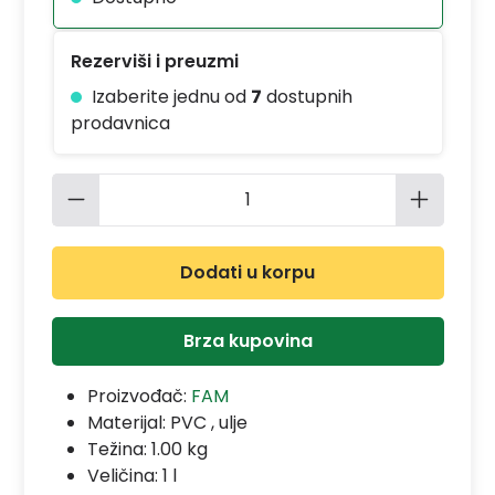
Rezerviši i preuzmi
Izaberite jednu od
7
dostupnih
prodavnica
Količina proizvoda: Unesite željenu 
Dodati u korpu
Brza kupovina
Proizvođač:
FAM
Materijal:
PVC , ulje
Težina: 1.00 kg
Veličina: 1 l