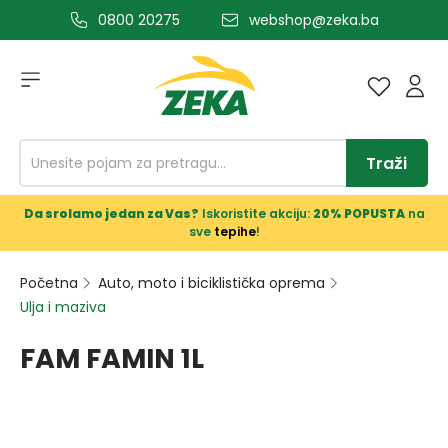
0800 20275
webshop@zeka.ba
a glavni sadržaj
Traži
Da srolamo jedan za Vas?
Iskoristite akciju:
20% POPUSTA
na
sve
tepihe
!
Početna
Auto, moto i biciklistička oprema
Ulja i maziva
FAM FAMIN 1L