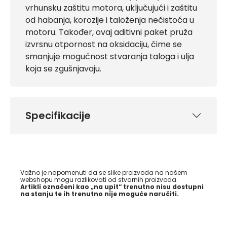
vrhunsku zaštitu motora, uključujući i zaštitu
od habanja, korozije i taloženja nečistoća u
motoru. Također, ovaj aditivni paket pruža
izvrsnu otpornost na oksidaciju, čime se
smanjuje mogućnost stvaranja taloga i ulja
koja se zgušnjavaju.
Specifikacije
Važno je napomenuti da se slike proizvoda na našem
webshopu mogu razlikovati od stvarnih proizvoda.
Artikli označeni kao „na upit“ trenutno nisu dostupni
na stanju te ih trenutno nije moguće naručiti.