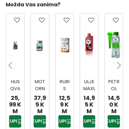
Možda Vas zanima?
HUS
MOT
RURI
ULJE
PETR
QVA
ORN
S
MAXL
OL
RNA
O
ULJE
IFE
SYST
25,
37,9
12,5
14,9
14,5
DVO
ULJE
4T
10W4
EM
99 K
5 K
9 K
5 K
0 K
TAKN
HP
600
0 1L
CLEA
M
M
M
M
M
TO
SUPE
ML
SW
NER
KUPI
KUPI
KUPI
KUPI
KUPI
ULJE
R 1L
060
12/30