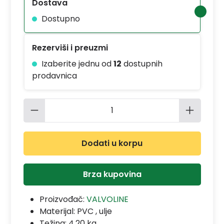
Dostava
Dostupno
Rezerviši i preuzmi
Izaberite jednu od
12
dostupnih
prodavnica
Količina proizvoda: Unesite željenu 
Dodati u korpu
Brza kupovina
Proizvođač:
VALVOLINE
Materijal:
PVC , ulje
Težina: 4.20 kg