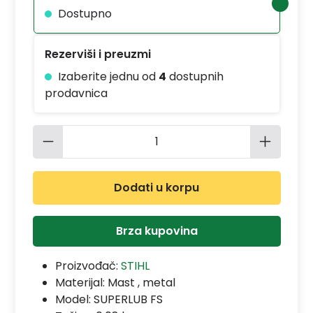
Dostupno
Rezerviši i preuzmi
Izaberite jednu od
4
dostupnih
prodavnica
Količina proizvoda: Unesite željenu 
Dodati u korpu
Brza kupovina
Proizvođač:
STIHL
Materijal:
Mast , metal
Model:
SUPERLUB FS