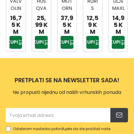
VALV
HUS
MOT
RURI
ULJE
OLIN
QVA
ORN
S
MAXL
E
RNA
O
ULJE
IFE
16,7
25,
37,9
12,5
14,9
ULJE
DVO
ULJE
4T
10W4
5 K
99 K
5 K
9 K
5 K
SYNP
TAKN
HP
600
0 1L
M
M
M
M
M
OWE
TO
SUPE
ML
SW
KUPI
KUPI
KUPI
KUPI
KUPI
R
ULJE
R 1L
060
5W4
1L
DOZ
0 1L
ER
SW
PRETPLATI SE NA NEWSLETTER SADA!
Ne propusti nijednu od naših vrhunskih ponuda
Odabirom nastavka potvrđujete da ste pročitali naše