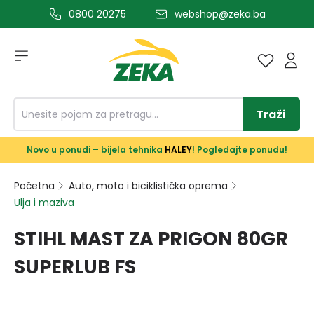
0800 20275
webshop@zeka.ba
a glavni sadržaj
Traži
Novo u ponudi – bijela tehnika
HALEY
! Pogledajte ponudu!
Početna
Auto, moto i biciklistička oprema
Ulja i maziva
STIHL MAST ZA PRIGON 80GR
SUPERLUB FS