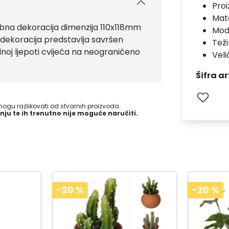
Pro
Mate
a dekoracija dimenzija 110x118mm
Mod
 dekoracija predstavlja savršen
Teži
dnoj ljepoti cvijeća na neograničeno
Veli
Šifra ar
gu razlikovati od stvarnih proizvoda.
nju te ih trenutno nije moguće naručiti.
-20
%
-20
%