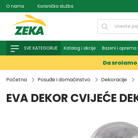
O nama
Korisnička služba
na pretragu
Preskoči na glavnu navigaciju
SVE KATEGORIJE
Katalog i akcije
Bazeni i oprema
Da srolamo 
Početna
Posuđe i domaćinstvo
Dekoracije
EVA DEKOR CVIJEĆE D