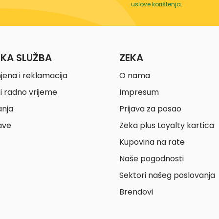
uslove korištenja
.
ČKA SLUŽBA
ZEKA
jena i reklamacija
O nama
i radno vrijeme
Impresum
anja
Prijava za posao
ave
Zeka plus Loyalty kartica
Kupovina na rate
Naše pogodnosti
Sektori našeg poslovanja
Brendovi