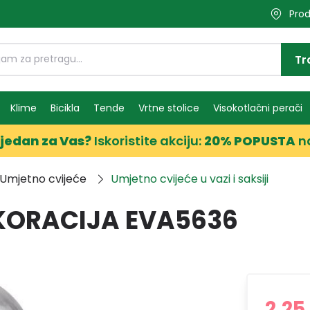
Prod
Tr
Klime
Bicikla
Tende
Vrtne stolice
Visokotlačni perači
jedan za Vas?
Iskoristite akciju:
20% POPUSTA
n
Umjetno cvijeće
Umjetno cvijeće u vazi i saksiji
EKORACIJA EVA5636
2,25