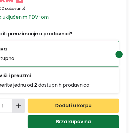
0% sačuvano)
sa uključenim PDV-om
 ili preuzimanje u prodavnici?
ava
tupno
iši i preuzmi
berite jednu od
2
dostupnih prodavnica
ina proizvoda: Unesite željenu količinu
Dodati u korpu
Brza kupovina