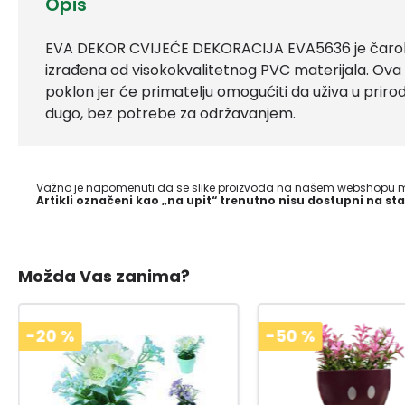
Opis
EVA DEKOR CVIJEĆE DEKORACIJA EVA5636 je čarobn
izrađena od visokokvalitetnog PVC materijala. Ova
poklon jer će primatelju omogućiti da uživa u priro
dugo, bez potrebe za održavanjem.
Važno je napomenuti da se slike proizvoda na našem webshopu mo
Artikli označeni kao „na upit“ trenutno nisu dostupni na sta
Možda Vas zanima?
-50
%
-20
%