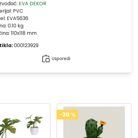
izvođač:
EVA DEKOR
rijal:
PVC
el:
EVA5636
na: 0.10 kg
čina: 110x118 mm
tikla:
000123929
Usporedi
-20
%