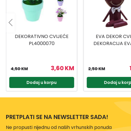
EVA DEKOR CVIJEĆE
UMJETNO CVIJ
DEKORACIJA EVA5700
SAKSIJI
1,25 KM
1
2,50 KM
12,50 KM
Dodaj u korpu
Dodaj u kor
PRETPLATI SE NA NEWSLETTER SADA!
Ne propusti nijednu od naših vrhunskih ponuda