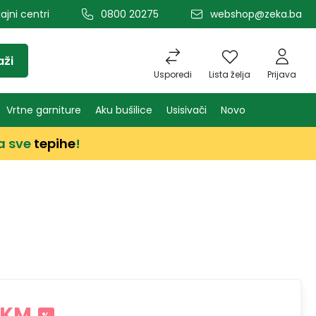
ajni centri
0800 20275
webshop@zeka.ba
aži
Usporedi
Lista želja
Prijava
Vrtne garniture
Aku bušilice
Usisivači
Novo
a sve
tepihe
!
 KM
%