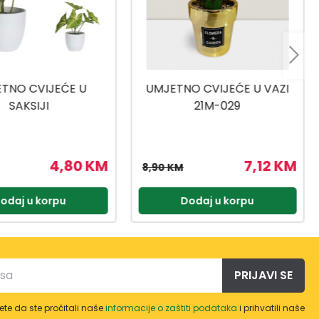
O CVIJEĆE U VAZI
UMJETNO CVIJEĆE U
21M-029
SAKSIJI 12X26CM
7,12 KM
23,12 KM
28,90 KM
odaj u korpu
Dodaj u korpu
PRIJAVI SE
te da ste pročitali naše
informacije o zaštiti podataka
i prihvatili naše