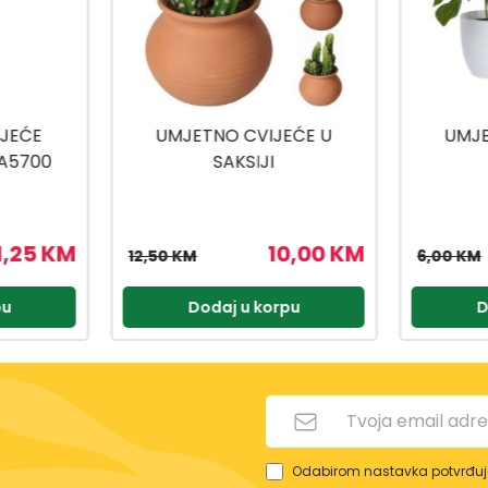
EĆE U
UMJETNO CVIJEĆE U
UMJETN
SAKSIJI
0,00 KM
4,80 KM
6,00 KM
8,90 KM
pu
Dodaj u korpu
D
Odabirom nastavka potvrđuje