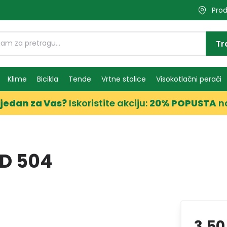
Prod
Tr
Klime
Bicikla
Tende
Vrtne stolice
Visokotlačni perači
jedan za Vas?
Iskoristite akciju:
20% POPUSTA
n
OD 504
3,50