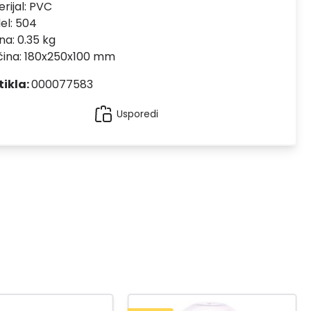
rijal:
PVC
el:
504
na: 0.35 kg
čina: 180x250x100 mm
tikla:
000077583
Usporedi