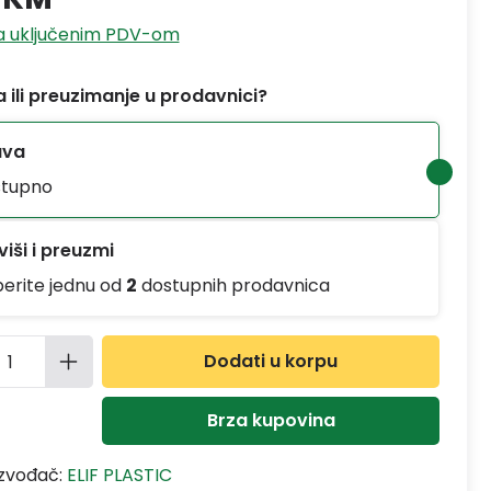
sa uključenim PDV-om
 ili preuzimanje u prodavnici?
ava
tupno
iši i preuzmi
berite jednu od
2
dostupnih prodavnica
ina proizvoda: Unesite željenu količinu
Dodati u korpu
Brza kupovina
izvođač:
ELIF PLASTIC