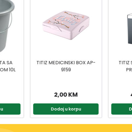
-15
%
 BOX AP-
TITIZ SET ZA KUPATILO
TITIZ
PRIWEX TP-557
H
49,90 KM
2,90 KM
pu
Dodaj u korpu
D