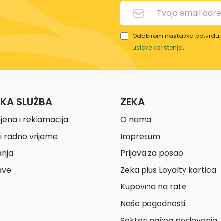
Odabirom nastavka potvrđuje
uslove korištenja
.
ČKA SLUŽBA
ZEKA
jena i reklamacija
O nama
i radno vrijeme
Impresum
anja
Prijava za posao
ave
Zeka plus Loyalty kartica
Kupovina na rate
Naše pogodnosti
Sektori našeg poslovanja