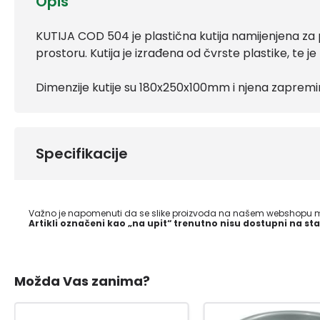
Opis
KUTIJA COD 504 je plastična kutija namijenjena za p
prostoru. Kutija je izrađena od čvrste plastike, te
Dimenzije kutije su 180x250x100mm i njena zapremina
Specifikacije
Važno je napomenuti da se slike proizvoda na našem webshopu mo
Artikli označeni kao „na upit“ trenutno nisu dostupni na sta
Možda Vas zanima?