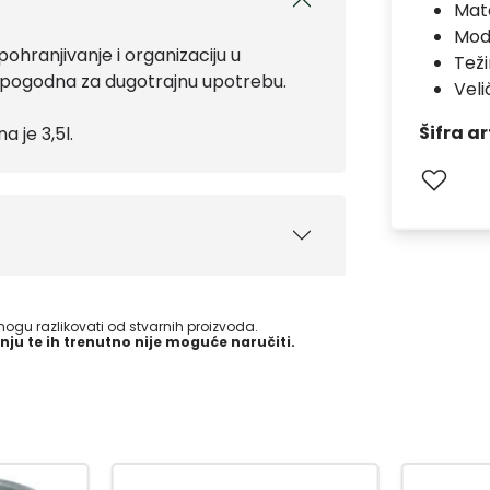
Mate
Mod
ohranjivanje i organizaciju u
Teži
 je pogodna za dugotrajnu upotrebu.
Veli
Šifra ar
 je 3,5l.
gu razlikovati od stvarnih proizvoda.
nju te ih trenutno nije moguće naručiti.