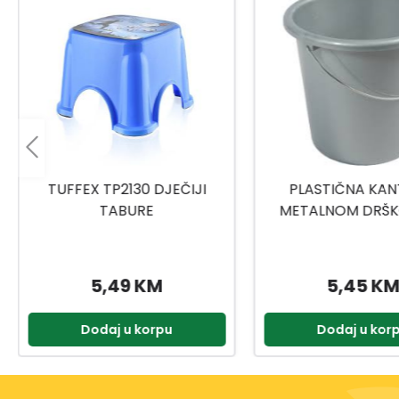
PLASTIČNA KANTA SA
TITIZ MEDICINSKI
METALNOM DRŠKOM 10L
9159
5,45 KM
2,00 KM
Dodaj u korpu
Dodaj u kor