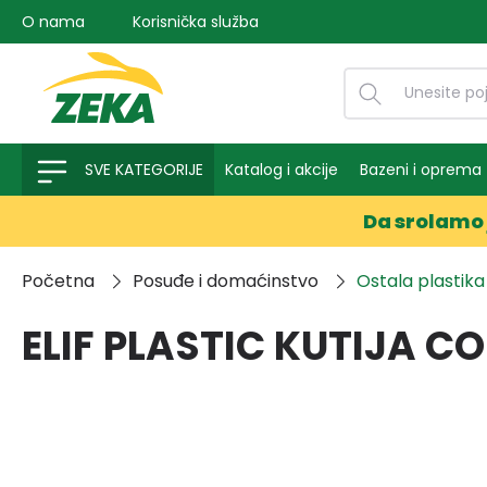
O nama
Korisnička služba
na pretragu
Preskoči na glavnu navigaciju
SVE KATEGORIJE
Katalog i akcije
Bazeni i oprema
Da srolamo 
Početna
Posuđe i domaćinstvo
Ostala plastika
ELIF PLASTIC KUTIJA C