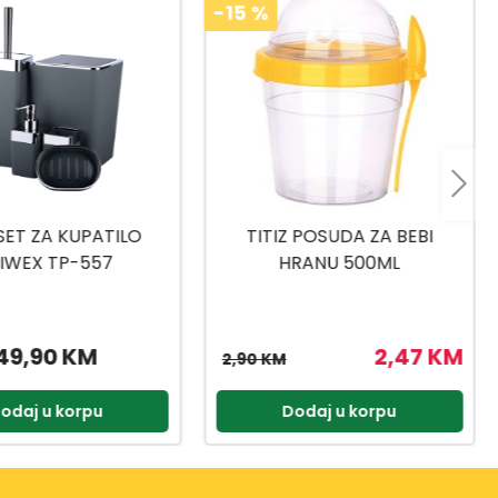
-15
%
 POSUDA ZA BEBI
TITIZ SET ZA SLADOLED AP-
RANU 500ML
9425
2,47 KM
3,57 KM
4,20 KM
odaj u korpu
Dodaj u korpu