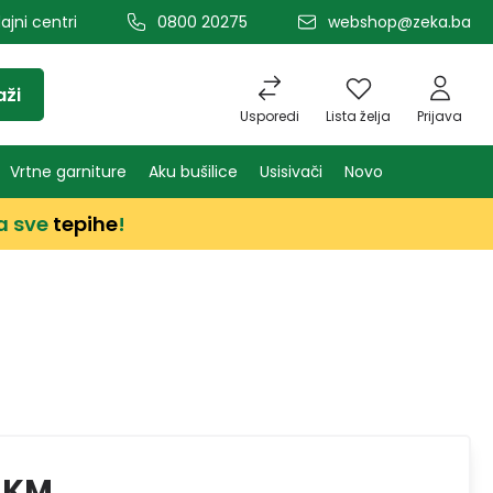
ajni centri
0800 20275
webshop@zeka.ba
aži
Usporedi
Lista želja
Prijava
Vrtne garniture
Aku bušilice
Usisivači
Novo
a sve
tepihe
!
 KM