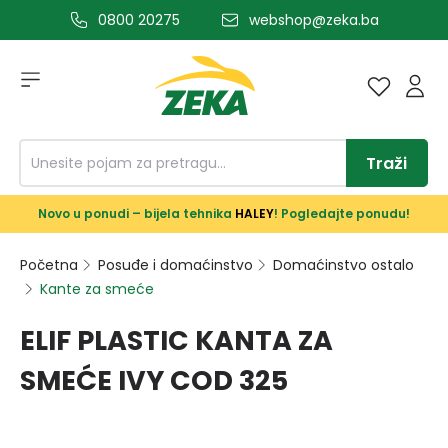
0800 20275
webshop@zeka.ba
a glavni sadržaj
Traži
Novo u ponudi – bijela tehnika
HALEY
! Pogledajte ponudu!
Početna
Posuđe i domaćinstvo
Domaćinstvo ostalo
Kante za smeće
ELIF PLASTIC KANTA ZA
SMEĆE IVY COD 325