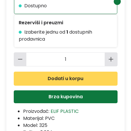
Dostupno
Rezerviši i preuzmi
Izaberite jednu od
1
dostupnih
prodavnica
Količina proizvoda: Unesite željenu 
Dodati u korpu
Brza kupovina
Proizvođač:
ELIF PLASTIC
Materijal:
PVC
Model:
325