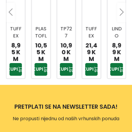
TUFF
PLAS
TP72
TUFF
LIND
EX
TOFL
7
EX
O
KANT
EX
KANT
TP22
KANT
8,9
10,5
10,9
21,4
8,9
A ZA
KANT
A ZA
04
A
5 K
5 K
0 K
9 K
9 K
SME
A ZA
KUHI
KANT
SVIJE
M
M
M
M
M
ĆE
SME
NJSK
A ZA
TLO
KUPI
KUPI
KUPI
KUPI
KUPI
25L
ĆE
I
SME
SIVA
TP22
24L
OTP
ĆE
12L
34
AD
NO:4
25L
PRETPLATI SE NA NEWSLETTER SADA!
Ne propusti nijednu od naših vrhunskih ponuda