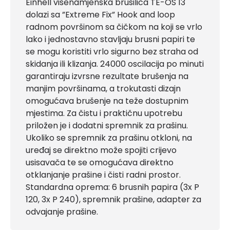
Einhell višenamjenska brusilica TE-OS 13
dolazi sa ”Extreme Fix” Hook and loop
radnom površinom sa čičkom na koji se vrlo
lako i jednostavno stavljaju brusni papiri te
se mogu koristiti vrlo sigurno bez straha od
skidanja ili klizanja. 24000 oscilacija po minuti
garantiraju izvrsne rezultate brušenja na
manjim površinama, a trokutasti dizajn
omogućava brušenje na teže dostupnim
mjestima. Za čistu i praktičnu upotrebu
priložen je i dodatni spremnik za prašinu.
Ukoliko se spremnik za prašinu otkloni, na
uređaj se direktno može spojiti crijevo
usisavača te se omogućava direktno
otklanjanje prašine i čisti radni prostor.
Standardna oprema: 6 brusnih papira (3x P
120, 3x P 240), spremnik prašine, adapter za
odvajanje prašine.