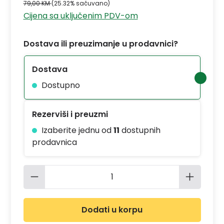
79,00 KM
(25.32% sačuvano)
Cijena sa uključenim PDV-om
Dostava ili preuzimanje u prodavnici?
Dostava
Dostupno
Rezerviši i preuzmi
Izaberite jednu od
11
dostupnih
prodavnica
Količina proizvoda: Unesite željenu 
Dodati u korpu