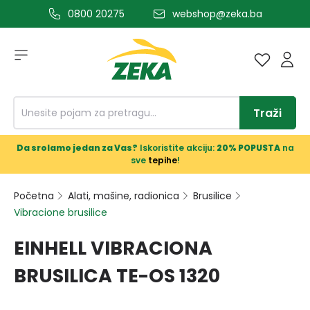
0800 20275
webshop@zeka.ba
a glavni sadržaj
Traži
Da srolamo jedan za Vas?
Iskoristite akciju:
20% POPUSTA
na
sve
tepihe
!
Početna
Alati, mašine, radionica
Brusilice
Vibracione brusilice
EINHELL VIBRACIONA
BRUSILICA TE-OS 1320