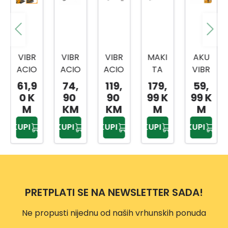
VIBR
VIBR
VIBR
MAKI
AKU
ACIO
ACIO
ACIO
TA
VIBR
NA
NA
NA
VIBR
ACIO
61,9
74,
119,
179,
59,
TRO
BRUS
BRUS
ACIO
NA
0 K
90
90
99 K
99 K
UGLA
ILICA
ILICA
NA
BRUS
M
KM
KM
M
M
BRUS
320
350
BRUS
LICA
KUPI
KUPI
KUPI
KUPI
KUPI
ILICA
W
W
ILICA
20V
20V
FS32
FS35
CSHS
CDSL
08
028
LI201
I2051
4
SOLO
SOLO
PRETPLATI SE NA NEWSLETTER SADA!
Ne propusti nijednu od naših vrhunskih ponuda