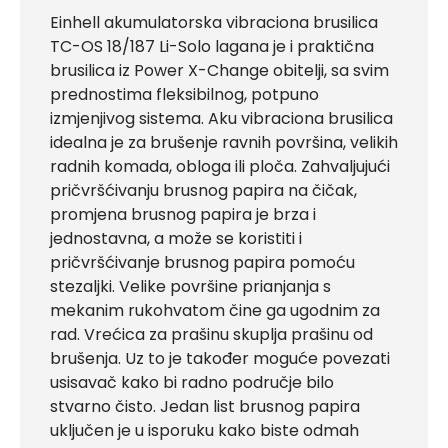
Einhell akumulatorska vibraciona brusilica
TC-OS 18/187 Li-Solo lagana je i praktična
brusilica iz Power X-Change obitelji, sa svim
prednostima fleksibilnog, potpuno
izmjenjivog sistema. Aku vibraciona brusilica
idealna je za brušenje ravnih površina, velikih
radnih komada, obloga ili ploča. Zahvaljujući
pričvršćivanju brusnog papira na čičak,
promjena brusnog papira je brza i
jednostavna, a može se koristiti i
pričvršćivanje brusnog papira pomoću
stezaljki. Velike površine prianjanja s
mekanim rukohvatom čine ga ugodnim za
rad. Vrećica za prašinu skuplja prašinu od
brušenja. Uz to je također moguće povezati
usisavač kako bi radno područje bilo
stvarno čisto. Jedan list brusnog papira
uključen je u isporuku kako biste odmah