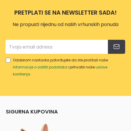
SOLO
SOLO
DGA
OS
PRETPLATI SE NA NEWSLETTER SADA!
452Z
18/15
0 LI
Ne propusti nijednu od naših vrhunskih ponuda
SOLO
Odabirom nastavka potvrđujete da ste pročitali naše
informacije o zaštiti podataka
i prihvatili naše
uslove
korištenja
.
SIGURNA KUPOVINA