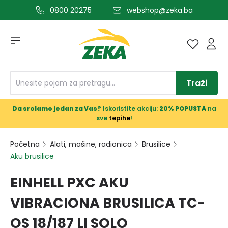
0800 20275
webshop@zeka.ba
a glavni sadržaj
Traži
Da srolamo jedan za Vas?
Iskoristite akciju:
20% POPUSTA
na
sve
tepihe
!
Početna
Alati, mašine, radionica
Brusilice
Aku brusilice
EINHELL PXC AKU
VIBRACIONA BRUSILICA TC-
OS 18/187 LI SOLO