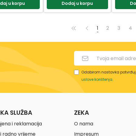
daj u korpu
Dodaj u korpu
Do
1
2
3
4
Odabirom nastavka potvrđuje
uslove korištenja
.
ČKA SLUŽBA
ZEKA
jena i reklamacija
O nama
i radno vrijeme
Impresum