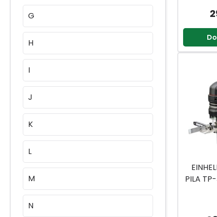
2
G
Do
H
I
J
K
L
EINHE
M
PILA TP-
N