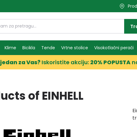
Prod
Tr
Klime
Bicikla
Tende
Vrtne stolice
Visokotlačni perači
jedan za Vas?
Iskoristite akciju:
20% POPUSTA
n
ucts of EINHELL
Ei
t