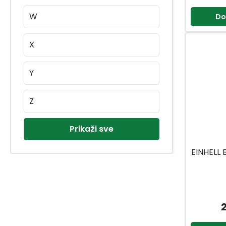
W
Do
X
Y
Z
Prikaži sve
EINHELL 