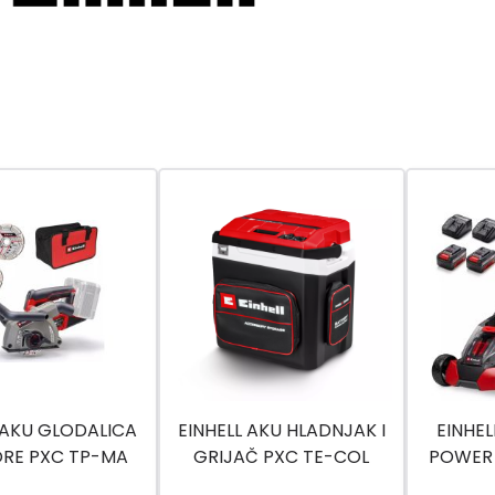
 AKU GLODALICA
EINHELL AKU HLADNJAK I
EINHEL
ORE PXC TP-MA
GRIJAČ PXC TE-COL
POWER
0 LI BL SOLO
18/27 LI SOLO
CM 