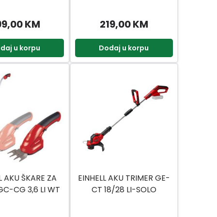
99,00 KM
219,00 KM
daj u korpu
Dodaj u korpu
L AKU ŠKARE ZA
EINHELL AKU TRIMER GE-
GC-CG 3,6 LI WT
CT 18/28 LI-SOLO