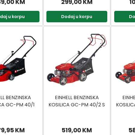
89,00 KM
299,00 KM
1
daj u korpu
Dodaj u korpu
Do
ELL BENZINSKA
EINHELL BENZINSKA
EINH
CA GC-PM 40/1
KOSILICA GC-PM 40/2 S
KOSILIC
79,95 KM
519,00 KM
5