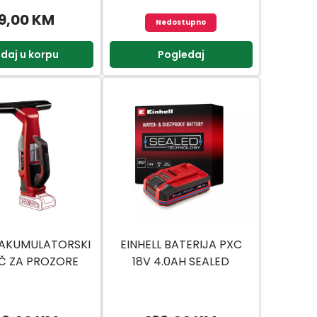
9,00 KM
Nedostupno
daj u korpu
Pogledaj
 AKUMULATORSKI
EINHELL BATERIJA PXC
Č ZA PROZORE
18V 4.0AH SEALED
RILLIANTO