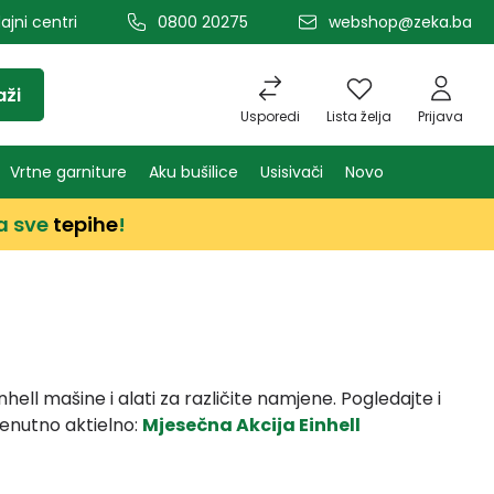
ajni centri
0800 20275
webshop@zeka.ba
aži
Usporedi
Lista želja
Prijava
Vrtne garniture
Aku bušilice
Usisivači
Novo
a sve
tepihe
!
nhell mašine i alati za različite namjene. Pogledajte i
renutno aktielno:
Mjesečna Akcija Einhell