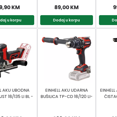
9,90 KM
89,00 KM
9
daj u korpu
Dodaj u korpu
Do
LL AKU UBODNA
EINHELL AKU UDARNA
EINHELL
JST 18/135 LI BL -
BUŠILICA TP-CD 18/120 LI-
ČISTA
SOLO
I BL SOLO
B