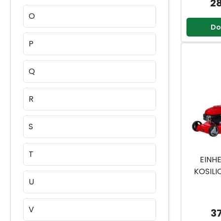
2
O
Do
P
Q
R
S
T
EINH
KOSILI
U
V
3