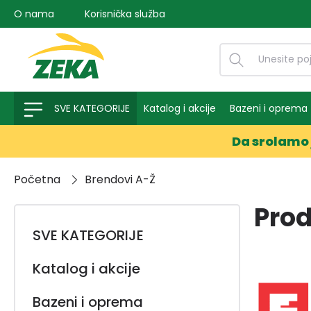
O nama
Korisnička služba
na pretragu
Preskoči na glavnu navigaciju
SVE KATEGORIJE
Katalog i akcije
Bazeni i oprema
Da srolamo 
Početna
Brendovi A-Ž
Prod
SVE KATEGORIJE
Katalog i akcije
Bazeni i oprema