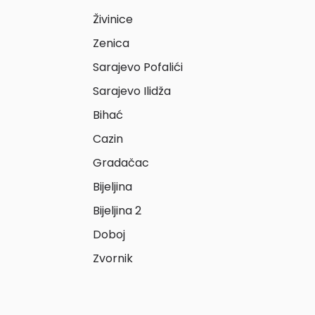
Živinice
Zenica
Sarajevo Pofalići
Sarajevo Ilidža
Bihać
Cazin
Gradačac
Bijeljina
Bijeljina 2
Doboj
Zvornik