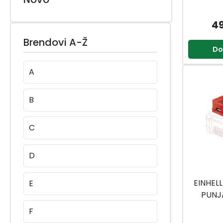
4
Brendovi A-Ž
Do
A
B
C
D
EINHEL
E
PUNJ
CHANGE 
F