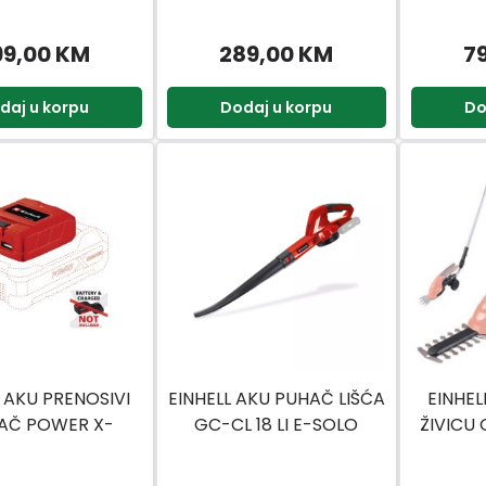
99,00 KM
289,00 KM
7
daj u korpu
Dodaj u korpu
Do
L AKU PRENOSIVI
EINHELL AKU PUHAČ LIŠĆA
EINHEL
AČ POWER X-
GC-CL 18 LI E-SOLO
ŽIVICU 
TE-CP 18 USB -
SOLO