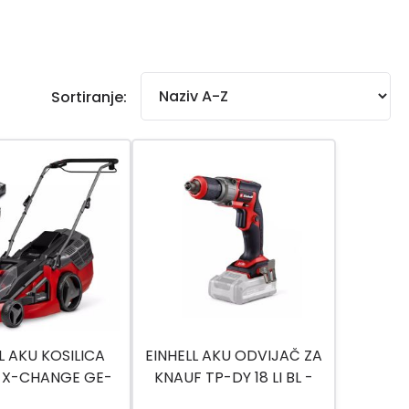
Sortiranje:
L AKU KOSILICA
EINHELL AKU ODVIJAČ ZA
 X-CHANGE GE-
KNAUF TP-DY 18 LI BL -
43 LI M KIT
SOLO