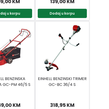
09,00 KM
139,00 KM
daj u korpu
Dodaj u korpu
ELL BENZINSKA
EINHELL BENZINSKI TRIMER
A GC-PM 46/5 S
GC-BC 36/4 S
89,00 KM
318,95 KM