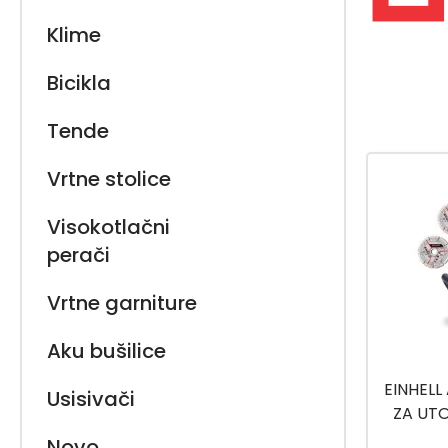
Klime
Bicikla
Tende
Vrtne stolice
Visokotlačni
perači
Vrtne garniture
Aku bušilice
EINHELL
Usisivači
ZA UT
36/3
Novo