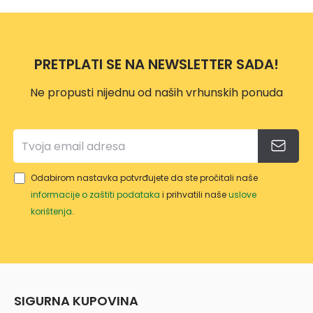
EKIRE
ORN
ERG
E
O
PILE
PRETPLATI SE NA NEWSLETTER SADA!
VP114
9
Ne propusti nijednu od naših vrhunskih ponuda
Odabirom nastavka potvrđujete da ste pročitali naše
informacije o zaštiti podataka
i prihvatili naše
uslove
korištenja
.
SIGURNA KUPOVINA