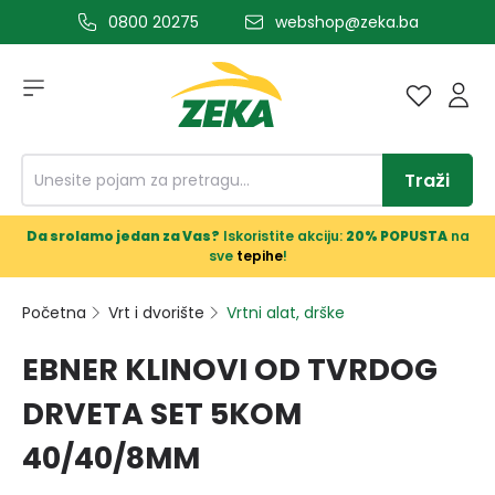
0800 20275
webshop@zeka.ba
a glavni sadržaj
Traži
Da srolamo jedan za Vas?
Iskoristite akciju:
20% POPUSTA
na
sve
tepihe
!
Početna
Vrt i dvorište
Vrtni alat, drške
EBNER KLINOVI OD TVRDOG
DRVETA SET 5KOM
40/40/8MM