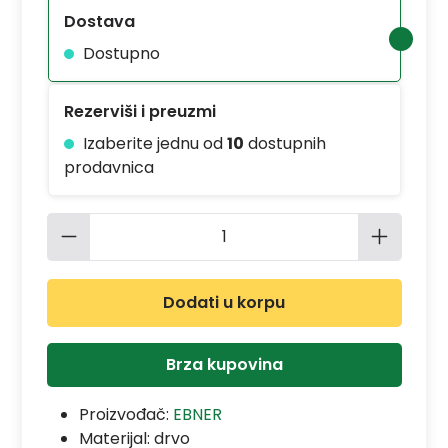
Dostava
Dostupno
Rezerviši i preuzmi
Izaberite jednu od
10
dostupnih
prodavnica
Količina proizvoda: Unesite željenu 
Dodati u korpu
Brza kupovina
Proizvođač:
EBNER
Materijal:
drvo