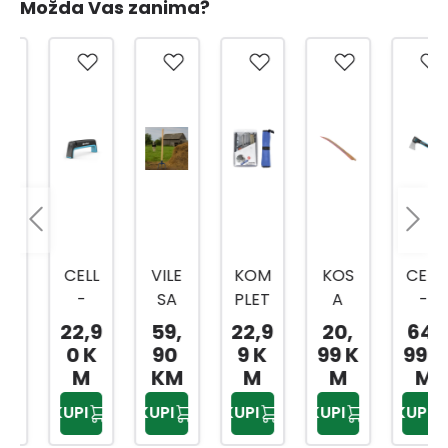
Možda Vas zanima?
CELL
VILE
KOM
KOS
CELL
-
SA
PLET
A
-
FAST
TRI
ZA
80C
FAST
22,9
59,
22,9
20,
64,
OŠTR
ZUPC
OŠTR
M
SJEKI
0 K
90
9 K
99 K
99 K
AČ
A I
ENJE
RA
M
KM
M
M
M
ZA
DRŠK
LANC
U600
KUPI
KUPI
KUPI
KUPI
KUPI
NOŽE
OM
A
ERG
VE,SJ
MOT
O