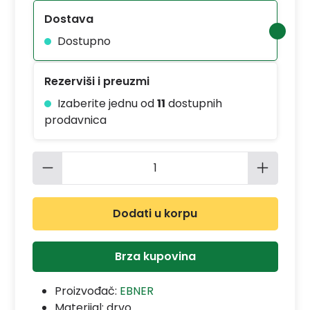
Dostava
Dostupno
Rezerviši i preuzmi
Izaberite jednu od
11
dostupnih
prodavnica
Količina proizvoda: Unesite željenu 
Dodati u korpu
Brza kupovina
Proizvođač:
EBNER
Materijal:
drvo