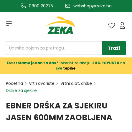
0800 20275
webshop@zeka.ba
a glavni sadržaj
Traži
Da srolamo jedan za Vas?
Iskoristite akciju:
20% POPUSTA
na
sve
tepihe
!
Početna
Vrt i dvorište
Vrtni alat, drške
Drške za sjekire
EBNER DRŠKA ZA SJEKIRU
JASEN 600MM ZAOBLJENA