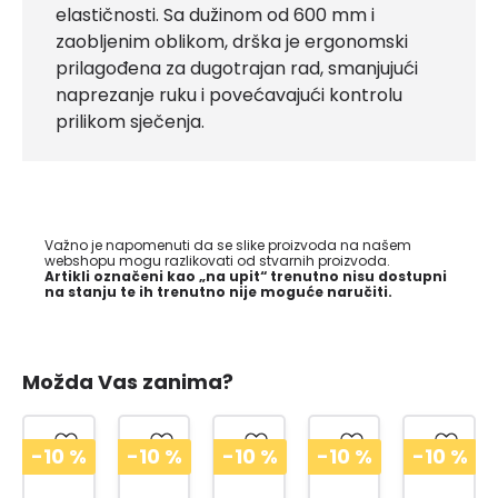
elastičnosti. Sa dužinom od 600 mm i
zaobljenim oblikom, drška je ergonomski
prilagođena za dugotrajan rad, smanjujući
naprezanje ruku i povećavajući kontrolu
prilikom sječenja.
Važno je napomenuti da se slike proizvoda na našem
webshopu mogu razlikovati od stvarnih proizvoda.
Artikli označeni kao „na upit“ trenutno nisu dostupni
na stanju te ih trenutno nije moguće naručiti.
Možda Vas zanima?
%
-10
%
-10
%
-10
%
-10
%
-10
%