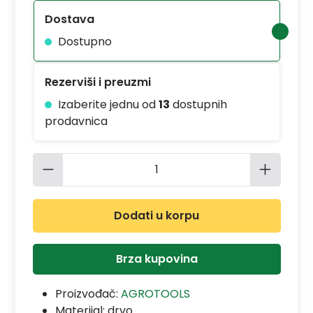
Dostava
Dostupno
Rezerviši i preuzmi
Izaberite jednu od
13
dostupnih
prodavnica
Količina proizvoda: Unesite željenu 
Dodati u korpu
Brza kupovina
Proizvođač:
AGROTOOLS
Materijal:
drvo