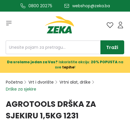
0800 20275
webshop@zeka.ba
a glavni sadržaj
Traži
Da srolamo jedan za Vas?
Iskoristite akciju:
20% POPUSTA
na
sve
tepihe
!
Početna
Vrt i dvorište
Vrtni alat, drške
Drške za sjekire
AGROTOOLS DRŠKA ZA
SJEKIRU 1,5KG 1231