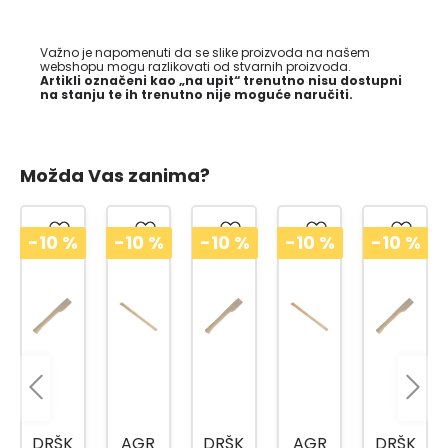
Važno je napomenuti da se slike proizvoda na našem
webshopu mogu razlikovati od stvarnih proizvoda.
Artikli označeni kao „na upit“ trenutno nisu dostupni
na stanju te ih trenutno nije moguće naručiti.
Možda Vas zanima?
%
-10
%
-10
%
-10
%
-10
%
-10
%
K
AGR
DRŠK
AGR
DRŠK
DRŠK